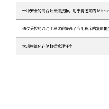
一种安全的高吞吐量连接器，用于将选定的 Microsof
通过受控的混沌工程试验提高了应用程序的复原能
大规模简化存储数据管理任务
第 %{start} 张幻灯片/共 %{total}. %{slideTitle} 张