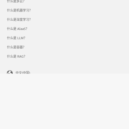
什么是多云？
什么是机器学习？
什么是深度学习？
什么是 AIaaS？
什么是 LLM？
什么是容器？
什么是 RAG？
中文(中国)
你的隐私选择
消费者健康隐私
与 Microsoft 联系
隐私
使用条款
商标
关于我们的广告
京ICP备09042378号-6
© Microsoft 2026