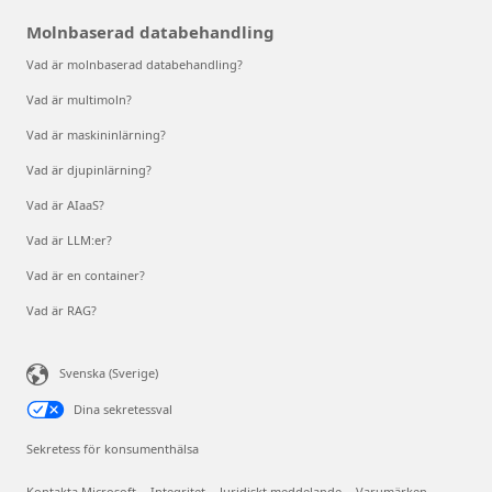
Molnbaserad databehandling
Vad är molnbaserad databehandling?
Vad är multimoln?
Vad är maskininlärning?
Vad är djupinlärning?
Vad är AIaaS?
Vad är LLM:er?
Vad är en container?
Vad är RAG?
Svenska (Sverige)
Dina sekretessval
Sekretess för konsumenthälsa
Kontakta Microsoft
Integritet
Juridiskt meddelande
Varumärken