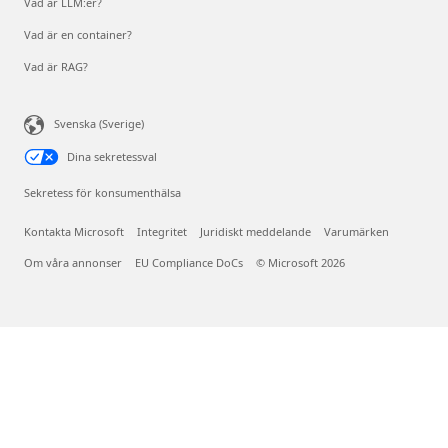
Vad är LLM:er?
Vad är en container?
Vad är RAG?
Svenska (Sverige)
Dina sekretessval
Sekretess för konsumenthälsa
Kontakta Microsoft
Integritet
Juridiskt meddelande
Varumärken
Om våra annonser
EU Compliance DoCs
© Microsoft 2026