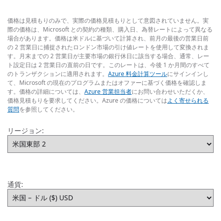
価格は見積もりのみで、実際の価格見積もりとして意図されていません。実
際の価格は、Microsoft との契約の種類、購入日、為替レートによって異なる
場合があります。価格は米ドルに基づいて計算され、前月の最後の営業日前
の 2 営業日に捕捉されたロンドン市場の引け値レートを使用して変換されま
す。月末までの 2 営業日が主要市場の銀行休日に該当する場合、通常、レー
ト設定日は 2 営業日の直前の日です。このレートは、今後 1 か月間のすべて
のトランザクションに適用されます。
Azure 料金計算ツール
にサインインし
て、Microsoft の現在のプログラムまたはオファーに基づく価格を確認しま
す。価格の詳細については、
Azure 営業担当者
にお問い合わせいただくか、
価格見積もりを要求してください。Azure の価格については
よく寄せられる
質問
を参照してください。
リージョン:
通貨: