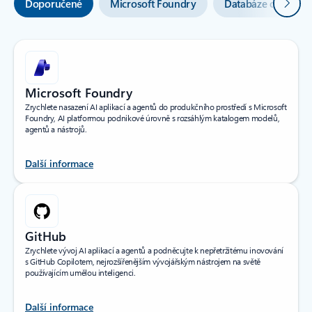
Další
Doporučené
Microsoft Foundry
Databáze optimaliz
Microsoft Foundry
Zrychlete nasazení AI aplikací a agentů do produkčního prostředí s Microsoft
Foundry, AI platformou podnikové úrovně s rozsáhlým katalogem modelů,
agentů a nástrojů.
Další informace
GitHub
Zrychlete vývoj AI aplikací a agentů a podněcujte k nepřetržitému inovování
s GitHub Copilotem, nejrozšířenějším vývojářským nástrojem na světě
používajícím umělou inteligenci.
Další informace