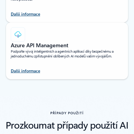
Další informace
Azure API Management
Podpořte vývoj inteligentních a agentních aplikací díky bezpečnému a
jednoduchému zpřístupnění oblíbených AI modelů vašim vývojářům.
Další informace
zpět na karty oddílu Produkty
PŘÍPADY POUŽITÍ
Prozkoumat případy použití AI