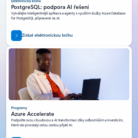
Elektronická kniha
PostgreSQL: podpora AI řešení
Vytvářejte inteligentnější aplikace a agenty s využitím služby Azure Database
for PostgreSQL připravené na AI.
Získat elektronickou knihu
Programy
Azure Accelerate
Podpořte svou cloudovou a AI transformaci díky odborníkům a investicím,
které vás provázejí celou cestou přijetí AI.