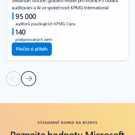
Sebastian Stöckle, globální ředitel pro inovace v oblasti
auditování a AI ve společnosti KPMG International
95 000
auditorů používajících KPMG Clara
140
podporovaných zemí
Přečíst si příběh
Předchozí snímek
Další snímek
Zpět do oddílu Příběhy zákazníků
VÝZNAMNÝ DOPAD NA BYZNYS
Poznejte hodnotu Microsoft