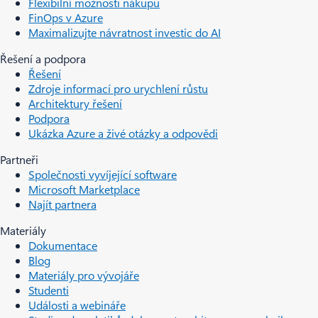
Flexibilní možnosti nákupu
FinOps v Azure
Maximalizujte návratnost investic do AI
Řešení a podpora
Řešení
Zdroje informací pro urychlení růstu
Architektury řešení
Podpora
Ukázka Azure a živé otázky a odpovědi
Partneři
Společnosti vyvíjející software
Microsoft Marketplace
Najít partnera
Materiály
Dokumentace
Blog
Materiály pro vývojáře
Studenti
Události a webináře