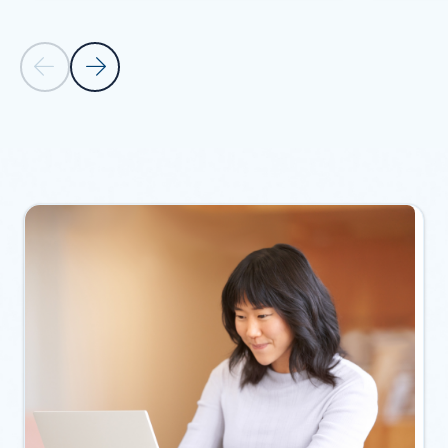
Předchozí snímek
Další snímek
zpět na karty oddílu Zdroje informací
Zpět na karuselové navigační ovládací prvky