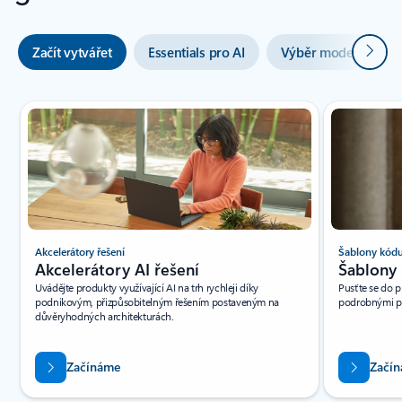
Další
Začít vytvářet
Essentials pro AI
Výběr modelu
Zobrazuje se snímek 1 z(e) 3
Akcelerátory řešení
Šablony kód
Akcelerátory AI řešení
Šablony 
Uvádějte produkty využívající AI na trh rychleji díky
Pusťte se do 
podnikovým, přizpůsobitelným řešením postaveným na
podrobnými p
důvěryhodných architekturách.
Začínáme
Začí