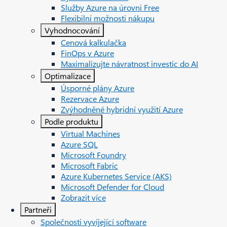
Služby Azure na úrovni Free
Flexibilní možnosti nákupu
Vyhodnocování
Cenová kalkulačka
FinOps v Azure
Maximalizujte návratnost investic do AI
Optimalizace
Úsporné plány Azure
Rezervace Azure
Zvýhodněné hybridní využití Azure
Podle produktu
Virtual Machines
Azure SQL
Microsoft Foundry
Microsoft Fabric
Azure Kubernetes Service (AKS)
Microsoft Defender for Cloud
Zobrazit více
Partneři
Společnosti vyvíjející software