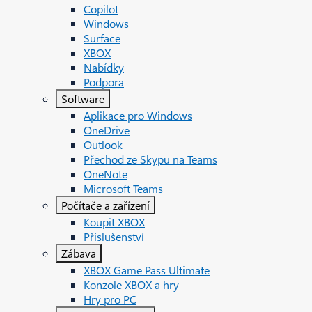
Copilot
Windows
Surface
XBOX
Nabídky
Podpora
Software
Aplikace pro Windows
OneDrive
Outlook
Přechod ze Skypu na Teams
OneNote
Microsoft Teams
Počítače a zařízení
Koupit XBOX
Příslušenství
Zábava
XBOX Game Pass Ultimate
Konzole XBOX a hry
Hry pro PC