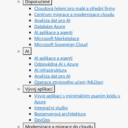
Doporučené
Cloudová řešení pro malé a střední firmy
Centrum migrace a modernizace cloudu
Analýza dat pro AI
Databáze Azure
AI aplikace a agenti
Microsoft Marketplace
Microsoft Sovereign Cloud
AI
AI aplikace a agenti
Odpovědná AI s Azure
AI infrastruktura
Analýza dat pro AI
Operace strojového učení (MLOps)
Vývoj aplikací
Vývoj aplikací s minimálním psaním kódu v
Azure
Integrační služby
Bezserverová architektura
DevOps
Modernizace a migrace do cloudu