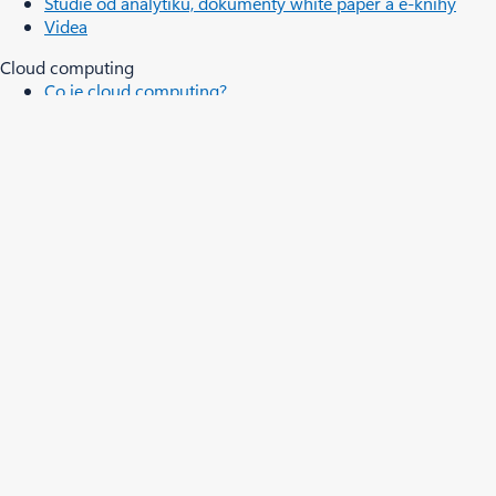
Studie od analytiků, dokumenty white paper a e-knihy
Videa
Cloud computing
Co je cloud computing?
Co je multicloud?
Co je strojové učení?
Co je hluboké učení?
Co je AIaaS?
Co jsou LLM?
Co je kontejner?
Co je RAG?
Čeština (Česko)
Vaše volby ochrany osobních údajů
Ochrana osobních údajů spotřebitele ve zdravotnictví
Kontaktovat Microsoft
Ochrana osobních údajů
Spravovat soubory cookie
Podmínky používání
Ochranné známky
O našich reklamách
EU Compliance DoCs