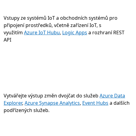
Vstupy ze systémů IoT a obchodních systémů pro
připojení prostředků, včetně zařízení IoT, s
využitím
Azure IoT Hubu
,
Logic Apps
a rozhraní REST
API
Vytvářejte výstup změn dvojčat do služeb
Azure Data
Explorer
,
Azure Synapse Analytics
,
Event Hubs
a dalších
podřízených služeb.