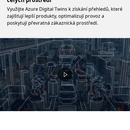
celých prostředí
Využijte Azure Digital Twins k získání přehledů, které
zajišťují lepší produkty, optimalizují provoz a
poskytují převratná zákaznická prostředí.
Video container