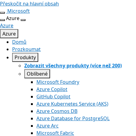
Přeskočit na hlavní obsah
Microsoft
Azure
Azure
Azure
Domů
Prozkoumat
Produkty
Zobrazit všechny produkty (více než 200)
Oblíbené
Microsoft Foundry
Azure Copilot
GitHub Copilot
Azure Kubernetes Service (AKS)
Azure Cosmos DB
Azure Database for PostgreSQL
Azure Arc​
Microsoft Fabric