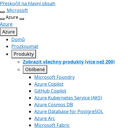
Přeskočit na hlavní obsah
Microsoft
Azure
Azure
Azure
Domů
Prozkoumat
Produkty
Zobrazit všechny produkty (více než 200)
Oblíbené
Microsoft Foundry
Azure Copilot
GitHub Copilot
Azure Kubernetes Service (AKS)
Azure Cosmos DB
Azure Database for PostgreSQL
Azure Arc​
Microsoft Fabric