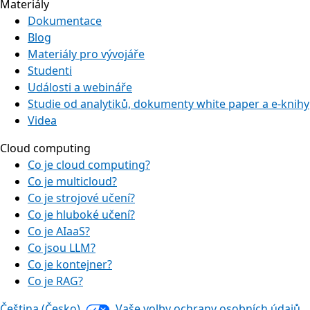
Materiály
Dokumentace
Blog
Materiály pro vývojáře
Studenti
Události a webináře
Studie od analytiků, dokumenty white paper a e-knihy
Videa
Cloud computing
Co je cloud computing?
Co je multicloud?
Co je strojové učení?
Co je hluboké učení?
Co je AIaaS?
Co jsou LLM?
Co je kontejner?
Co je RAG?
Čeština (Česko)
Vaše volby ochrany osobních údajů