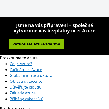
Jsme na vás připraveni – společně
vytvoříme váš bezplatný účet Azure
Vyzkoušet Azure zdarma
Prozkoumejte Azure
Co je Azure?
Začínáme s Azure
Globální infrastruktura
Oblasti datacenter
Důvěřujte cloudu
Základy Azure
Příběhy zákazníků
Produkty a ceny