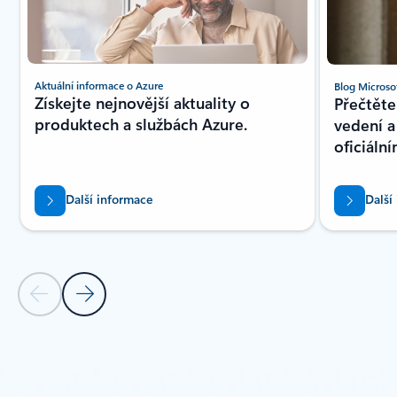
Aktuální informace o Azure
Blog Microso
Získejte nejnovější aktuality o
Přečtěte
produktech a službách Azure.
vedení 
oficiáln
Další informace
Další
Předchozí snímek
Další snímek
Zpět na Události a školení – oddíl karty Nadcházející události