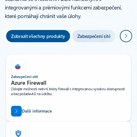
integrovanými a prémiovými funkcemi zabezpečení,
které pomáhají chránit vaše úlohy.
Další
Zobrazit všechny produkty
Zabezpečení sítě
Správa
Zabezpečení sítě
Azure Firewall
Získejte možnosti nativní brány firewall s integrovanou vysokou dostupností
a bez požadavků na údržbu.
Další informace