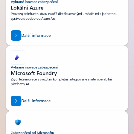
Vybrané inovace zabezpečení
Lokální Azure
Provozujte infrastrukturu napříč distribuovanými umístěními s jednotnou
správou s podporou Azure Arc.
Další informace
Vybrané inovace zabezpečení
Microsoft Foundry
Zrychlete inovace s využitím kompletní, integrované a interoperabilní
platformy AI.
Další informace
Zabezpečení od Microsoftu