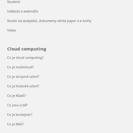
Studenti
Události a webináře
Studie od analytiků, dokumenty white paper a e-knihy
Videa
Cloud computing
Co je cloud computing?
Co je multicloud?
Co je strojové učení?
Co je hluboké učení?
Co je AIaaS?
Co jsou LLM?
Co je kontejner?
Co je RAG?