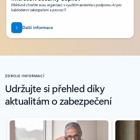
Efektivně chraňte svou organizaci s využitím asistenta s podporou AI pro
každodenní zabezpečení a provoz IT.
Další informace
Zpět na karty
ZDROJE INFORMACÍ
Udržujte si přehled díky
aktualitám o zabezpečení
Zobrazuje se snímek 1 z(e) 5