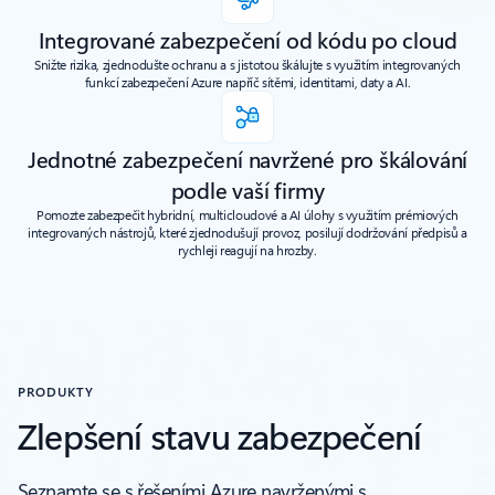
Integrované zabezpečení od kódu po cloud
Snižte rizika, zjednodušte ochranu a s jistotou škálujte s využitím integrovaných
funkcí zabezpečení Azure napříč sítěmi, identitami, daty a AI.
Jednotné zabezpečení navržené pro škálování
podle vaší firmy
Pomozte zabezpečit hybridní, multicloudové a AI úlohy s využitím prémiových
integrovaných nástrojů, které zjednodušují provoz, posilují dodržování předpisů a
rychleji reagují na hrozby.
PRODUKTY
Zlepšení stavu zabezpečení
Seznamte se s řešeními Azure navrženými s