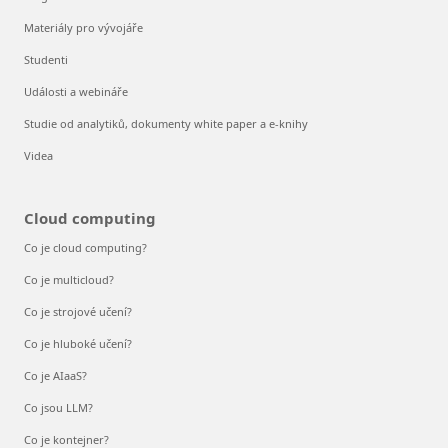
Materiály pro vývojáře
Studenti
Události a webináře
Studie od analytiků, dokumenty white paper a e-knihy
Videa
Cloud computing
Co je cloud computing?
Co je multicloud?
Co je strojové učení?
Co je hluboké učení?
Co je AIaaS?
Co jsou LLM?
Co je kontejner?