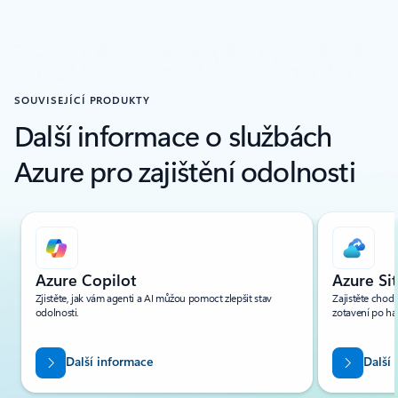
SOUVISEJÍCÍ PRODUKTY
Další informace o službách
Azure pro zajištění odolnosti
Zobrazuje se snímek 1 z 2.
Azure Copilot
Azure Si
Zjistěte, jak vám agenti a AI můžou pomoct zlepšit stav
Zajistěte chod
odolnosti.
zotavení po hav
Další informace
Další