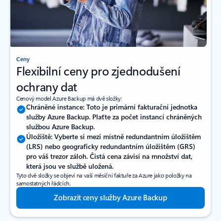
Ceny
Flexibilní ceny pro zjednodušení
ochrany dat
Cenový model Azure Backup má dvě složky:
Chráněné instance: Toto je primární fakturační jednotka
služby Azure Backup. Plaťte za počet instancí chráněných
službou Azure Backup.
Úložiště: Vyberte si mezi místně redundantním úložištěm
(LRS) nebo geograficky redundantním úložištěm (GRS)
pro váš trezor záloh. Čistá cena závisí na množství dat,
která jsou ve službě uložená.
Tyto dvě složky se objeví na vaší měsíční faktuře za Azure jako položky na
samostatných řádcích.
Zobrazit ceny služby Azure Backup