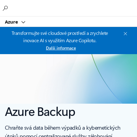
Microsoft
Azure
Transformujte své cloudové prostředí a zrychlete
inovace AI s využitím Azure Copilotu.
Další informace
Azure Backup
Chraňte svá data během výpadků a kybernetických
útoků pomocí centralizované služby zálohování.