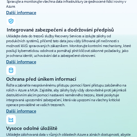
Spravujte a monitorujte všechna data infrastruktury ze sjednocené řídicí roviny v
Azure.
Další informace
Integrované zabezpečení a dodržování předpisů
Ukládejte data do trezorů služby Recovery Services a izolujte zálohy od
produkčních systémů, přičemž tato data jsou vždy šifrovaná při nečinnosti s
možností klíčů spravovaných zákazníkem. Monitorujte kontrolní mechanismy, které
posilují kybernetickou odolnost a pomáhají plnit klíčové zákonné požadavky, jako
je ochrana identit, uchovávání dat a zabezpečené obnovení.
Další informace
Ochrana před únikem informací
Řiďte a zabraňte neoprávněnému přístupu pomocí řízení přístupu založeného na
rolích v Azure a MUA. Zajistěte, aby zálohy byly vždy obnovitelné proti jakýmkoli
destruktivním akcím pomocí nastavení neměnného trezoru, které poskytuje
integrovaná upozornění zabezpečení, která vás upozorní na všechny kritické
operace prováděné ve vašich trezorech.
Další informace
Vysoce odolné úložiště
Ukládejte zálohovaná data v různých oblastech Azure a zónách dostupnosti, abyste