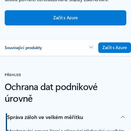
Začít s Azure
Začít s Azure
Související produkty
PŘEHLED
Ochrana dat podnikové
úrovně
Správa záloh ve velkém měřítku
Monitorování, provoz, řízení a plánování zálohování ve velkém