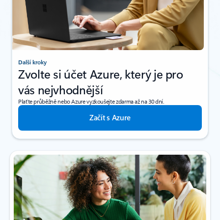
Další kroky
Zvolte si účet Azure, který je pro
vás nejvhodnější
Plaťte průběžně nebo Azure vyzkoušejte zdarma až na 30 dní.
Začít s Azure