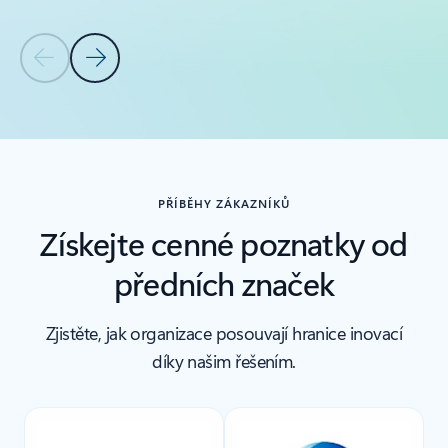
Předchozí snímek
Další snímek
Zpět na oddíl Související produkty
PŘÍBĚHY ZÁKAZNÍKŮ
Získejte cenné poznatky od
předních značek
Zjistěte, jak organizace posouvají hranice inovací
díky našim řešením.