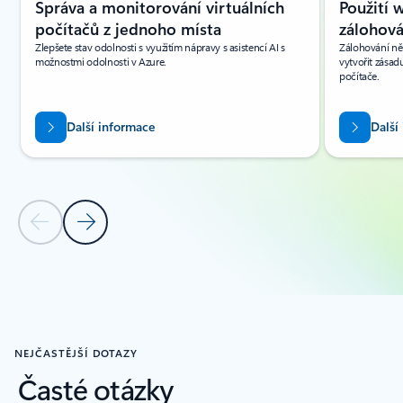
Správa a monitorování virtuálních
Použití 
počítačů z jednoho místa
zálohová
Zlepšete stav odolnosti s využitím nápravy s asistencí AI s
Zálohování něk
možnostmi odolnosti v Azure.
vytvořit zásad
počítače.
Další informace
Další
Předchozí snímek
Další snímek
Zpět na ZDROJE INFORMACÍ – oddíl s karuselem Zálohování virtuál
NEJČASTĚJŠÍ DOTAZY
Časté otázky