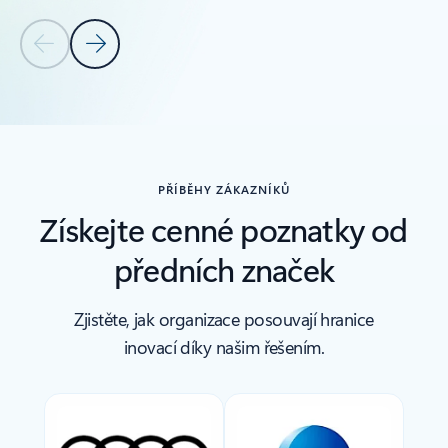
Předchozí snímek
Další snímek
Zpět na oddíl Související produkty
PŘÍBĚHY ZÁKAZNÍKŮ
Získejte cenné poznatky od
předních značek
Zjistěte, jak organizace posouvají hranice
inovací díky našim řešením.