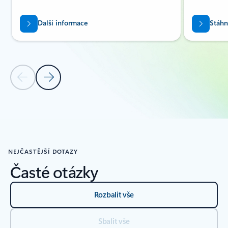
Další informace
Stáhn
Předchozí snímek
Další snímek
Zpět na oddíl ZDROJE INFORMACÍ
NEJČASTĚJŠÍ DOTAZY
Časté otázky
Rozbalit vše
Sbalit vše