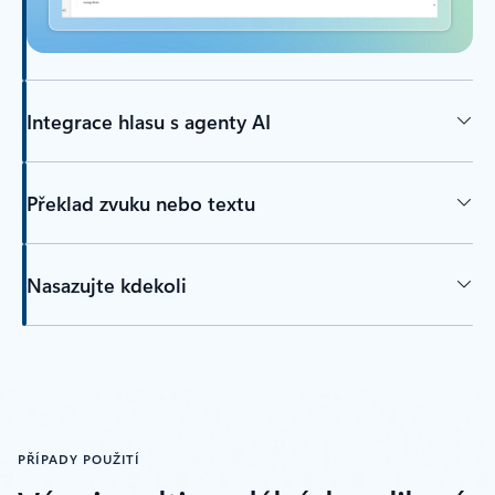
Integrace hlasu s agenty AI
Překlad zvuku nebo textu
Nasazujte kdekoli
PŘÍPADY POUŽITÍ