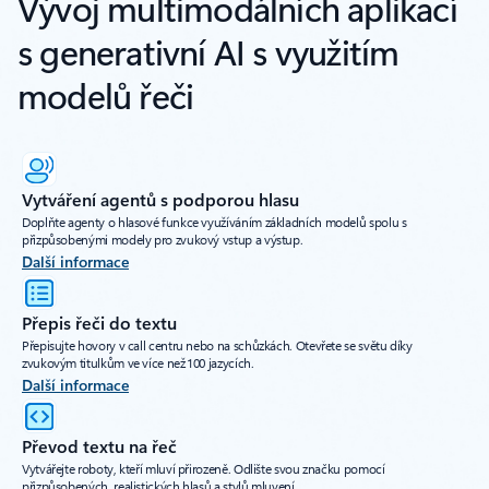
Vývoj multimodálních aplikací
s generativní AI s využitím
modelů řeči
Vytváření agentů s podporou hlasu
Doplňte agenty o hlasové funkce využíváním základních modelů spolu s
přizpůsobenými modely pro zvukový vstup a výstup.
Další informace
Přepis řeči do textu
Přepisujte hovory v call centru nebo na schůzkách. Otevřete se světu díky
zvukovým titulkům ve více než 100 jazycích.
Další informace
Převod textu na řeč
Vytvářejte roboty, kteří mluví přirozeně. Odlište svou značku pomocí
přizpůsobených, realistických hlasů a stylů mluvení.