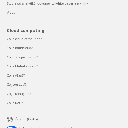
Studie od analytiků, dokumenty white paper a e-knihy
Videa
Cloud computing
Co je cloud computing?
Co je multicloud?
Co je strojové učení?
Co je hluboké učení?
Co je AIaaS?
Co jsou LLM?
Co je kontejner?
Co je RAG?
Čeština (Česko)