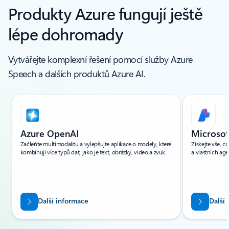
Produkty Azure fungují ještě
lépe dohromady
Vytvářejte komplexní řešení pomocí služby Azure
Speech a dalších produktů Azure AI.
Zobrazuje se snímek 1 z(e) 6.
Azure OpenAI
Microsof
Začleňte multimodalitu a vylepšujte aplikace o modely, které
Získejte vše, c
kombinují více typů dat, jako je text, obrázky, video a zvuk.
a vlastních age
Další informace
Další