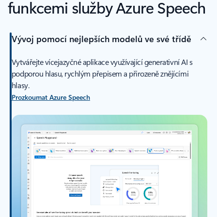
funkcemi služby Azure Speech
Vývoj pomocí nejlepších modelů ve své třídě
Vytvářejte vícejazyčné aplikace využívající generativní AI s
podporou hlasu, rychlým přepisem a přirozeně znějícími
hlasy.
Prozkoumat Azure Speech