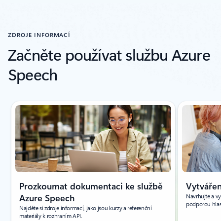
ZDROJE INFORMACÍ
Začněte používat službu Azure
Speech
Zobrazuje se snímek 1 z(e) 8.
Prozkoumat dokumentaci ke službě
Vytvářen
Azure Speech
Navrhujte a vy
podporou hlas
Najděte si zdroje informací, jako jsou kurzy a referenční
materiály k rozhraním API.