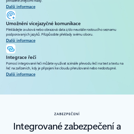
přirozeně znějícími hlasy.
Další informace
Umožnění vícejazyčné komunikace
Překládejte zvuková nebo obrazová data z/do neustále rostoucího seznamu
podporovaných jazyků. Přizpůsobte překlady svému oboru.
Další informace
Integrace řeči
Pomocí integrované řeči můžete využívat scénáře převodu řeči na text a textu na
řeč na zařízeních, kdy je připojení ke cloudu přerušované nebo nedostupné.
Další informace
ZABEZPEČENÍ
Integrované zabezpečení a