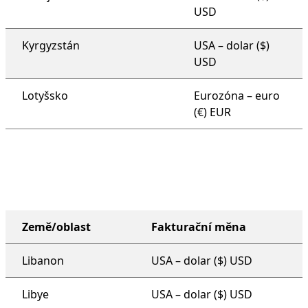
USD
Kyrgyzstán
USA – dolar ($)
USD
Lotyšsko
Eurozóna – euro
(€) EUR
Země/oblast
Fakturační měna
plán podpory pro celou organizaci
Libanon
USA – dolar ($) USD
Libye
USA – dolar ($) USD