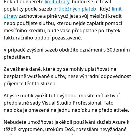
Pokud odeberete
limit útraty
, budou se účtovat
poplatky podle sazeb
průběžných plateb
. Když
limit
útraty
zachováte a plně využijete svůj měsíční kredit
nebo použijete službu, kterou nejde zaplatit pomocí
měsíčního kreditu, bude vaše předplatné po zbytek
fakturačního období pozastavené.
V případě zvýšení sazeb obdržíte oznámení s 30denním
předstihem.
Za veškeré daně, které by se mohly uplatňovat na
bezplatně využívané služby, nese výhradní odpovědnost
příjemce těchto služeb.
Abyste mohli využít tuto výhodu, musíte mít aktivní
předplatné sady Visual Studio Professional. Tato
nabídka je omezená na jednu nabídku na předplatitele.
Nebudete umožňovat jakékoli používání služeb Azure k
těžbě kryptoměn, útokům DoS, rozesílání nevyžádané