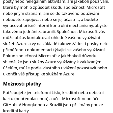
pošty nebo nelegálním aktivitám, ani jakékoli používání,
které by mohlo způsobit škodu společnosti Microsoft
nebo jiným stranám, ani se do takového používání
nebudete zapojovat nebo se jej účastnit, a budete
vynucovat přísné interní kontrolní mechanismy, abyste
takovému jednání zabránili. Společnost Microsoft vás
může občas kontaktovat ohledně vašeho využívání
služeb Azure a vy na základě takové žádosti poskytnete
přiměřenou dokumentaci týkající se vašeho využívání.
Pokud společnost Microsoft z jakéhokoli důvodu
shledá, že jsou služby Azure využívány k zakázaným
účelům, může podle vlastního uvážení pozastavit nebo
ukončit váš přístup ke službám Azure.
Možnosti platby
Potřebujete jen telefonní číslo, kreditní nebo debetní
kartu (nepředplacenou) a účet Microsoft nebo účet
GitHub. V Hongkongu a Brazílii jsou přijímány pouze
kreditní karty.