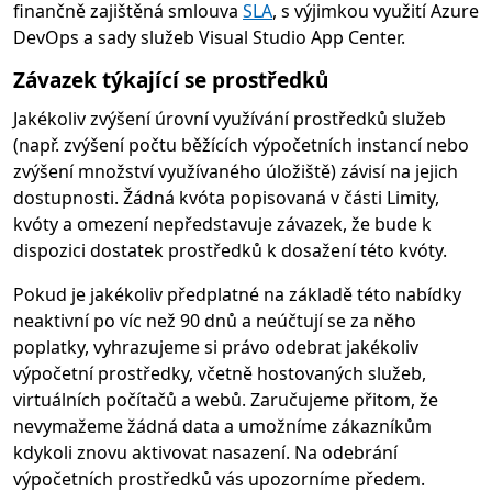
finančně zajištěná smlouva
SLA
, s výjimkou využití Azure
DevOps a sady služeb Visual Studio App Center.
Závazek týkající se prostředků
Jakékoliv zvýšení úrovní využívání prostředků služeb
(např. zvýšení počtu běžících výpočetních instancí nebo
zvýšení množství využívaného úložiště) závisí na jejich
dostupnosti. Žádná kvóta popisovaná v části Limity,
kvóty a omezení nepředstavuje závazek, že bude k
dispozici dostatek prostředků k dosažení této kvóty.
Pokud je jakékoliv předplatné na základě této nabídky
neaktivní po víc než 90 dnů a neúčtují se za něho
poplatky, vyhrazujeme si právo odebrat jakékoliv
výpočetní prostředky, včetně hostovaných služeb,
virtuálních počítačů a webů. Zaručujeme přitom, že
nevymažeme žádná data a umožníme zákazníkům
kdykoli znovu aktivovat nasazení. Na odebrání
výpočetních prostředků vás upozorníme předem.