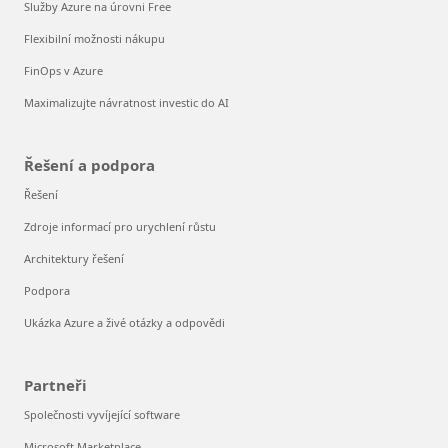
Služby Azure na úrovni Free
Flexibilní možnosti nákupu
FinOps v Azure
Maximalizujte návratnost investic do AI
Řešení a podpora
Řešení
Zdroje informací pro urychlení růstu
Architektury řešení
Podpora
Ukázka Azure a živé otázky a odpovědi
Partneři
Společnosti vyvíjející software
Microsoft Marketplace