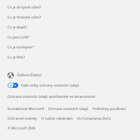
Co je strojové učení?
Co je hluboké učení?
Co je AIaaS?
Co jsou LLM?
Co je kontejner?
Co je RAG?
Čeština (Česko)
Vaše volby ochrany osobních údajů
Ochrana osobních údajů spotřebitele ve zdravotnictví
Kontaktovat Microsoft
Ochrana osobních údajů
Podmínky používání
Ochranné známky
O našich reklamách
EU Compliance DoCs
© Microsoft 2026