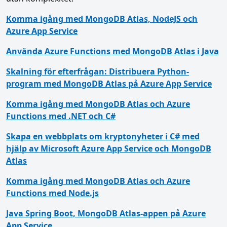
Komma igång med MongoDB Atlas, NodeJS och
Azure App Service
Använda Azure Functions med MongoDB Atlas i Java
Skalning för efterfrågan: Distribuera Python-
program med MongoDB Atlas på Azure App Service
Komma igång med MongoDB Atlas och Azure
Functions med .NET och C#
Skapa en webbplats om kryptonyheter i C# med
hjälp av Microsoft Azure App Service och MongoDB
Atlas
Komma igång med MongoDB Atlas och Azure
Functions med Node.js
Java Spring Boot, MongoDB Atlas-appen på Azure
App Service