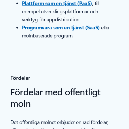
Plattform som en tjänst (PaaS)
,
till
exempel utvecklingsplattformar och
verktyg för appdistribution.
Programvara som en tjänst (SaaS)
eller
molnbaserade program.
Fördelar
Fördelar med offentligt
moln
Det offentliga molnet erbjuder en rad fördelar,