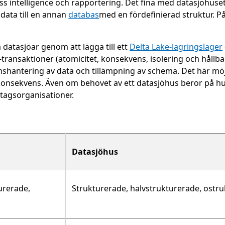
ss intelligence och rapportering. Det fina med datasjöhuset
data till en annan
databas
med en fördefinierad struktur. På
datasjöar genom att lägga till ett
Delta Lake-lagringslager
ransaktioner (atomicitet, konsekvens, isolering och hållbarhe
hantering av data och tillämpning av schema. Det här möjl
ekvens. Även om behovet av ett datasjöhus beror på hur k
etagsorganisationer.
Datasjöhus
urerade,
Strukturerade, halvstrukturerade, ostr