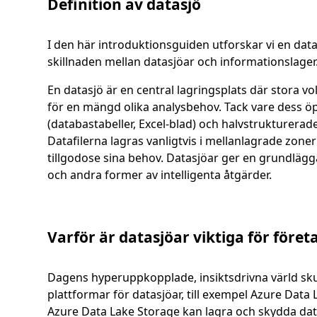
Definition av datasjö
I den här introduktionsguiden utforskar vi en data
skillnaden mellan datasjöar och informationslager
En datasjö är en central lagringsplats där stora
för en mängd olika analysbehov. Tack vare dess öpp
(databastabeller, Excel-blad) och halvstrukturerade 
Datafilerna lagras vanligtvis i mellanlagrade zone
tillgodose sina behov. Datasjöar ger en grundläg
och andra former av intelligenta åtgärder.
Varför är datasjöar viktiga för föret
Dagens hyperuppkopplade, insiktsdrivna värld skull
plattformar för datasjöar, till exempel Azure Data 
Azure Data Lake Storage kan lagra och skydda data 