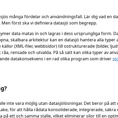
sjös många fördelar och användningsfall. Lär dig vad en dat
. Men först ska vi definiera datasjö som begrepp.
 volymer data matas in och lagras i dess ursprungliga form
na, skalbara arkitektur kan en datasjö hantera alla typer av
källor (XML-filer, webbsidor) till ostrukturerade (bilder, lj
r: råa, rensade och utvalda. På så sätt kan olika typer av a
gande datakonsekvens i en rad olika program som driver
st
ag?
e inte vara möjlig utan datasjölösningar. Det beror på att 
Lake, för att hålla rådata konsoliderade, integrerade, säkra
på ett och samma ställe, vilket eliminerar silor till en op