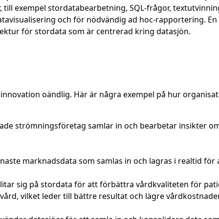
r, till exempel stordatabearbetning, SQL-frågor, textutvinn
atavisualisering och för nödvändig ad hoc-rapportering. 
tektur för stordata som är centrerad kring datasjön.
 innovation oändlig. Här är några exempel på hur organisat
ade strömningsföretag samlar in och bearbetar insikter o
ste marknadsdata som samlas in och lagras i realtid för att
litar sig på stordata för att förbättra vårdkvaliteten för p
 vård, vilket leder till bättre resultat och lägre vårdkostnader