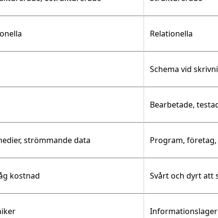
ionella
Relationella
Schema vid skrivn
Bearbetade, testa
 medier, strömmande data
Program, företag,
 låg kostnad
Svårt och dyrt att 
niker
Informationslagerp