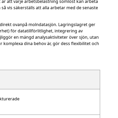
 är att varje arbetsbelastning sömlöst kan arbeta
 så vis säkerställs att alla arbetar med de senaste
direkt ovanpå molndatasjön. Lagringslagret ger
t) för datatillförlitlighet, integrering av
iggör en mängd analysaktiviteter över sjön, utan
omplexa dina behov är, gör dess flexibilitet och
ukturerade