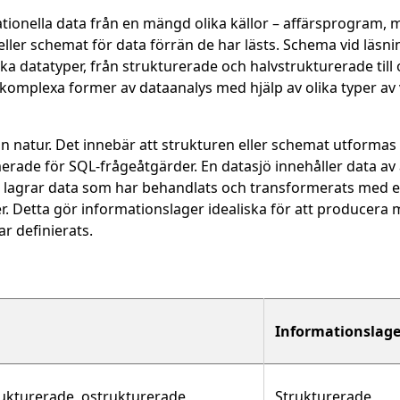
ationella data från en mängd olika källor – affärsprogram, m
ler schemat för data förrän de har lästs. Schema vid läsning 
 datatyper, från strukturerade och halvstrukturerade till os
ra komplexa former av dataanalys med hjälp av olika typer 
l sin natur. Det innebär att strukturen eller schemat utformas
ade för SQL-frågeåtgärder. En datasjö innehåller data av al
 lagrar data som har behandlats och transformerats med ett
er. Detta gör informationslager idealiska för att producera 
r definierats.
Informationslage
rukturerade, ostrukturerade
Strukturerade