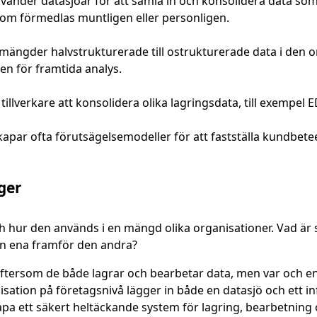
använder datasjöar för att samla in och konsolidera data s
 som förmedlas muntligen eller personligen.
ängder halvstrukturerade till ostrukturerade data i den o
en för framtida analys.
 tillverkare att konsolidera olika lagringsdata, till exempel
skapar ofta förutsägelsemodeller för att fastställa kundbe
ger
och hur den används i en mängd olika organisationer. Vad är
en ena framför den andra?
eftersom de både lagrar och bearbetar data, men var och en
nisation på företagsnivå lägger in både en datasjö och ett i
pa ett säkert heltäckande system för lagring, bearbetning oc