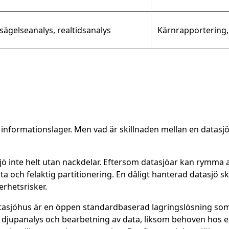
sägelseanalys, realtidsanalys
Kärnrapportering,
t informationslager. Men vad är skillnaden mellan en datasj
ö inte helt utan nackdelar. Eftersom datasjöar kan rymma all
 och felaktig partitionering. En dåligt hanterad datasjö s
erhetsrisker.
atasjöhus är en öppen standardbaserad lagringslösning som ä
djupanalys och bearbetning av data, liksom behoven hos exp