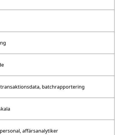
ing
de
 transaktionsdata, batchrapportering
skala
ersonal, affärsanalytiker