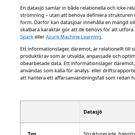
En datasjö samlar in både relationella och icke-rel
strömning – utan att behöva definiera strukturen el
form. Därför kan datasjöar innehålla en mängd olika
skalbara karaktär gör att de behövs för att utfö
Spark
eller
Azure Machine Learning
.
Ett informationslager, däremot, är relationellt til
produktkrav som är utvalda, anpassade och optimer
obearbetade data. Ett informationslager däremot,
användas som källa för analys- eller driftsrapport
att hantera ett affärsanvändningsfall som redan ha
Datasjö
Typ
Strukturerade, halvst