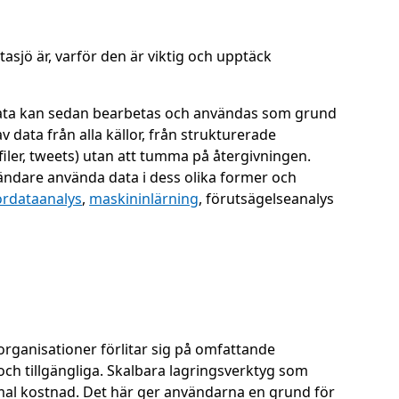
asjö är, varför den är viktig och upptäck
. Data kan sedan bearbetas och användas som grund
 data från alla källor, från strukturerade
udfiler, tweets) utan att tumma på återgivningen.
nvändare använda data i dess olika former och
ordataanalys
,
maskininlärning
, förutsägelseanalys
organisationer förlitar sig på omfattande
 och tillgängliga. Skalbara lagringsverktyg som
timal kostnad. Det här ger användarna en grund för