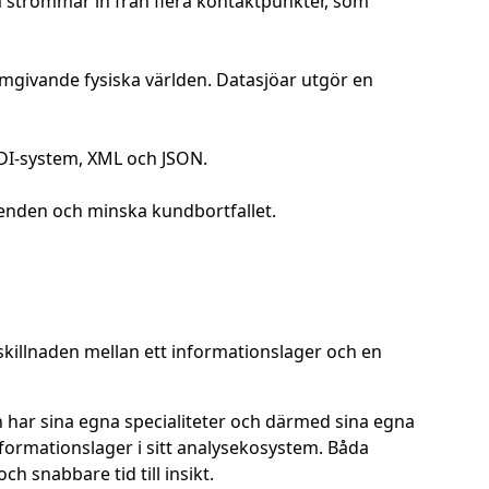
om strömmar in från flera kontaktpunkter, som
mgivande fysiska världen. Datasjöar utgör en
 EDI-system, XML och JSON.
teenden och minska kundbortfallet.
 skillnaden mellan ett informationslager och en
 har sina egna specialiteter och därmed sina egna
nformationslager i sitt analysekosystem. Båda
h snabbare tid till insikt.