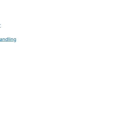
r
andling