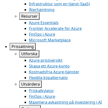
Infrastruktur som en tjänst (IaaS)
Återhämtning
Resurser
Azure Essentials
Frontier Accelerate för Azure
FinOps i Azure
Microsoft Marketplace
Prissättning
Utforska
Azure-prisöversikt
Skapa ett Azure-konto
Kostnadsfria Azure-tjänster
Flexibla köpalternativ
Utvärdera
Priskalkylator
FinOps i Azure
Maximera avkastning på investering i AI