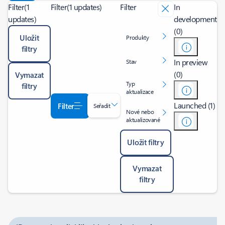
Filter
(1
Filter
(1 updates)
Filter
In
updates)
development
(0)
Uložit
Produkty
filtry
In preview
Stav
(0)
Vymazat
Typ
filtry
aktualizace
Launched (1)
Filter
Seřadit
Nové nebo
aktualizované
Uložit filtry
Vymazat
filtry