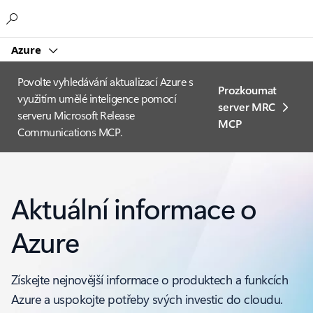
Microsoft
Azure
Povolte vyhledávání aktualizací Azure s
Prozkoumat
využitím umělé inteligence pomocí
server MRC
serveru Microsoft Release
MCP
Communications MCP.
Aktuální informace o
Azure
Získejte nejnovější informace o produktech a funkcích
Azure a uspokojte potřeby svých investic do cloudu.