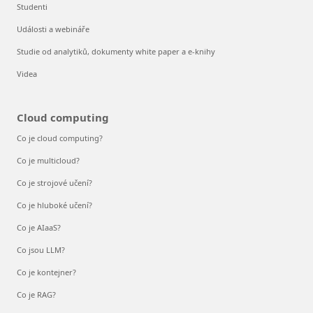
Studenti
Události a webináře
Studie od analytiků, dokumenty white paper a e-knihy
Videa
Cloud computing
Co je cloud computing?
Co je multicloud?
Co je strojové učení?
Co je hluboké učení?
Co je AIaaS?
Co jsou LLM?
Co je kontejner?
Co je RAG?