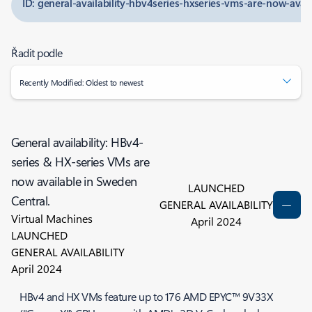
ID: general-availability-hbv4series-hxseries-vms-are-now-avai
Řadit podle
Recently Modified: Oldest to newest
General availability: HBv4-
series & HX-series VMs are
now available in Sweden
LAUNCHED
Central.
GENERAL AVAILABILITY
Virtual Machines
April 2024
LAUNCHED
GENERAL AVAILABILITY
April 2024
HBv4 and HX VMs feature up to 176 AMD EPYC™ 9V33X