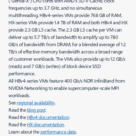
("Genoa-X") CPU cores with AMD's 3D V-Cache, clock
frequencies up to 3.7 GHz, and no simultaneous
multithreading. HBv4-series VMs provide 768 GB of RAM,
HX-series VMs provide 1.4 TB of RAM and both HBv4 and HX
provide 2.3 GB L3 cache. The 2.3 GB L3 cache per VM can
deliver up to 5.7 TB/s of bandwidth to amplify up to 780
GB/s of bandwidth from DRAM, for a blended average of 1.2
TB/s of effective memory bandwidth across a broad range
of customer workloads. The VMs also provide up to 12 GB/s
(reads) and 7 GB/s (writes) of block device SSD
performance.
All HBv4-series VMs feature 400 Gb/s NDR InfiniBand from
NVIDIA Networking to enable supercomputer-scale MPI
workloads.
See
regional availability
.
Read the
blog post
.
Read the
HBv4 documentation
.
Read the
HX documentation
.
Learn about the
performance data
.