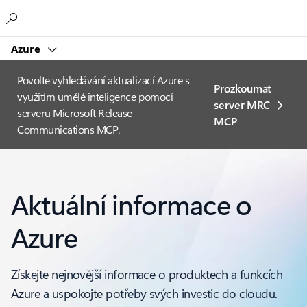
Microsoft
Azure
Povolte vyhledávání aktualizací Azure s
Prozkoumat
využitím umělé inteligence pomocí
server MRC
serveru Microsoft Release
MCP
Communications MCP.
Aktuální informace o
Azure
Získejte nejnovější informace o produktech a funkcích
Azure a uspokojte potřeby svých investic do cloudu.