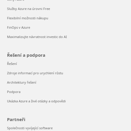
Služby Azure na úrovni Free
Flexibilní možnosti nákupu
FinOps v Azure
Maximalizujte návratnost investic do AI
Řešení a podpora
Řešení
Zdroje informací pro urychlení růstu
Architektury řešení
Podpora
Ukázka Azure a živé otázky a odpovědi
Partneři
Společnosti vyvíjející software