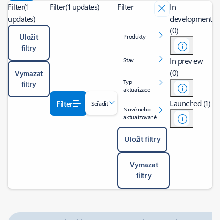
Filter
(1
Filter
(1 updates)
Filter
In
updates)
development
(0)
Uložit
Produkty
filtry
In preview
Stav
(0)
Vymazat
Typ
filtry
aktualizace
Launched (1)
Filter
Seřadit
Nové nebo
aktualizované
Uložit filtry
Vymazat
filtry