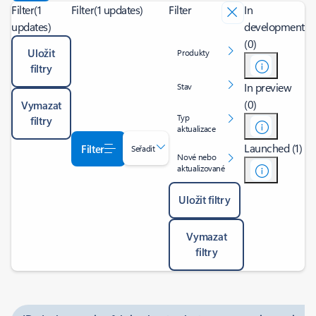
Filter
(1
Filter
(1 updates)
Filter
In
updates)
development
(0)
Uložit
Produkty
filtry
In preview
Stav
(0)
Vymazat
Typ
filtry
aktualizace
Launched (1)
Filter
Seřadit
Nové nebo
aktualizované
Uložit filtry
Vymazat
filtry