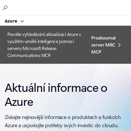
Microsoft
Azure
Povolte vyhledávání aktualizací Azure s
Prozkoumat
využitím umělé inteligence pomocí
server MRC
serveru Microsoft Release
MCP
Communications MCP.
Aktuální informace o
Azure
Získejte nejnovější informace o produktech a funkcích
Azure a uspokojte potřeby svých investic do cloudu.