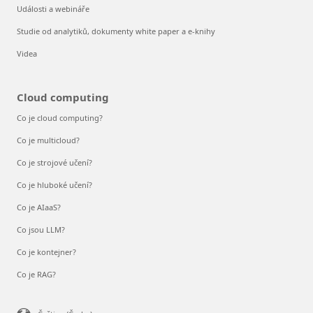
Události a webináře
Studie od analytiků, dokumenty white paper a e-knihy
Videa
Cloud computing
Co je cloud computing?
Co je multicloud?
Co je strojové učení?
Co je hluboké učení?
Co je AIaaS?
Co jsou LLM?
Co je kontejner?
Co je RAG?