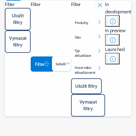
Filter
Filter
Filter
In
development
Uložit
filtry
Produkty
In preview
Stav
Vymazat
filtry
Launched
Typ
aktualizace
Filter
Seřadit
Nové nebo
aktualizované
Uložit filtry
Vymazat
filtry