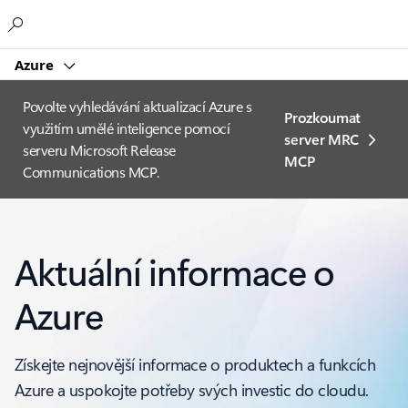
Microsoft
Azure
Povolte vyhledávání aktualizací Azure s
Prozkoumat
využitím umělé inteligence pomocí
server MRC
serveru Microsoft Release
MCP
Communications MCP.
Aktuální informace o
Azure
Získejte nejnovější informace o produktech a funkcích
Azure a uspokojte potřeby svých investic do cloudu.