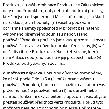
Produktu; (ii) vaší kombinace Produktu se Zákaznickými
daty nebo Produktem, daty nebo obchodními procesy,
které nejsou od společnosti Microsoft nebo jejich škod
na základě jejich hodnoty; (iii) vašeho používání
ochranné známky společnosti Microsoft bez našeho
výslovného písemného souhlasu nebo vašeho
používání Produktu poté, co jsme vás upozornili, abyste
používání zastavili z důvodu nároku třetí strany; (iv) vaší
další distribuce Produktu jakékoli třetí straně, která
není Afilací, nebo jeho použití v její prospěch; nebo (v)
Produktů poskytovaných zdarma.
c. Možnosti nápravy.
Pokud se důvodně domníváme,
že nárok podle Oddílu 5.a.(i). může bránit vašemu
používání Produktu, budeme se snažit: (i) získat pro vás
právo ho nadále používat; nebo (ii) ho upravit nebo
nahradit funkčním ekvivalentem a upozornit vás, abyste
přestali používat předchozí verzi Produktu. Pokud tyto
možnosti nebudou z obchodního hlediska přiměřené,