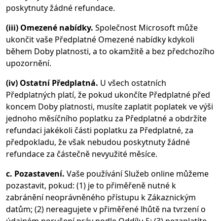
poskytnuty žádné refundace.
(iii) Omezené nabídky.
Společnost Microsoft může
ukončit vaše Předplatné Omezené nabídky kdykoli
během Doby platnosti, a to okamžitě a bez předchozího
upozornění.
(iv) Ostatní Předplatná.
U všech ostatních
Předplatných platí, že pokud ukončíte Předplatné před
koncem Doby platnosti, musíte zaplatit poplatek ve výši
jednoho měsíčního poplatku za Předplatné a obdržíte
refundaci jakékoli části poplatku za Předplatné, za
předpokladu, že však nebudou poskytnuty žádné
refundace za částečně nevyužité měsíce.
c. Pozastavení.
Vaše používání Služeb online můžeme
pozastavit, pokud: (1) je to přiměřeně nutné k
zabránění neoprávněného přístupu k Zákaznickým
datům; (2) nereagujete v přiměřené lhůtě na tvrzení o