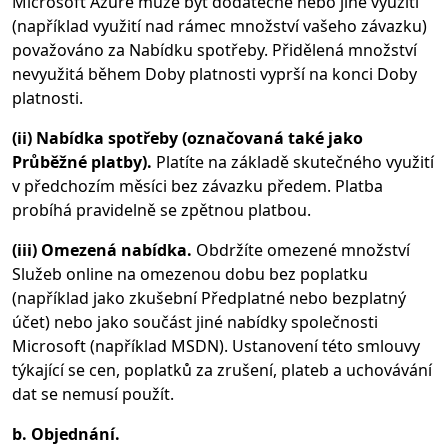
Microsoft Azure může být dodatečné nebo jiné využití
(například využití nad rámec množství vašeho závazku)
považováno za Nabídku spotřeby. Přidělená množství
nevyužitá během Doby platnosti vyprší na konci Doby
platnosti.
(ii) Nabídka spotřeby (označovaná také jako
Průběžné platby).
Platíte na základě skutečného využití
v předchozím měsíci bez závazku předem. Platba
probíhá pravidelně se zpětnou platbou.
(iii) Omezená nabídka.
Obdržíte omezené množství
Služeb online na omezenou dobu bez poplatku
(například jako zkušební Předplatné nebo bezplatný
účet) nebo jako součást jiné nabídky společnosti
Microsoft (například MSDN). Ustanovení této smlouvy
týkající se cen, poplatků za zrušení, plateb a uchovávání
dat se nemusí použít.
b. Objednání.