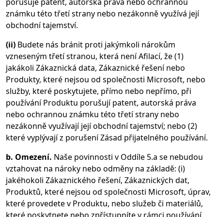
porušuje patent, autorská práva nebo ochrannou
známku této třetí strany nebo nezákonně využívá její
obchodní tajemství.
(ii)
Budete nás bránit proti jakýmkoli nárokům
vzneseným třetí stranou, která není Afilací, že (1)
jakákoli Zákaznická data, Zákaznické řešení nebo
Produkty, které nejsou od společnosti Microsoft, nebo
služby, které poskytujete, přímo nebo nepřímo, při
používání Produktu porušují patent, autorská práva
nebo ochrannou známku této třetí strany nebo
nezákonně využívají její obchodní tajemství; nebo (2)
které vyplývají z porušení Zásad přijatelného používání.
b. Omezení.
Naše povinnosti v Oddíle 5.a se nebudou
vztahovat na nároky nebo odměny na základě: (i)
jakéhokoli Zákaznického řešení, Zákaznických dat,
Produktů, které nejsou od společnosti Microsoft, úprav,
které provedete v Produktu, nebo služeb či materiálů,
které poskytnete nebo zpřístupníte v rámci používání