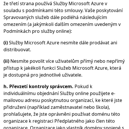
že třetí strana používá Služby Microsoft Azure v
souladu s podmínkami této smlouvy. Vaše poskytování
Spravovaných služeb dále podléhá následujícím
omezením (a jakýmkoli dalším omezením uvedeným v
Podmínkách pro služby online):
(i)
Služby Microsoft Azure nesmíte dále prodávat ani
distribuovat.
(ii)
Nesmíte povolit více uživatelům přímý nebo nepřímý
přístup k jakékoli funkci Služeb Microsoft Azure, která
je dostupná pro jednotlivé uživatele.
h. Převzetí kontroly správcem.
Pokud k
individuálnímu objednání Služby online použijete e-
mailovou adresu poskytnutou organizací, ke které jste
přidruženi (například zaměstnavatel nebo škola),
prohlašujete, že jste oprávněni používat doménu této
organizace k registraci Předplatného jako člen této
organizace. Organizace jako vlastník domény spojené s