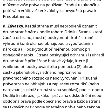
můžeme vaše práva na používání Produktu ukončit a
poté vám vrátit veškeré zálohy za nevyužitá práva k
Předplatnému.
d. Závazky.
Každá strana musí neprodleně oznámit
druhé straně nárok podle tohoto Oddílu. Strana, která
žádá o ochranu, musí (i) poskytnout druhé straně
výhradní kontrolu nad obhajobou a vypořádáním
nároku; a (ii) poskytnout přiměřenou pomoc při
obhajobě nároku. Strana poskytující ochranu (1) uhradí
druhé straně přiměřené hotové výdaje, které jí
vzniknou při poskytování této pomoci, a (2) uhradí
částku jakéhokoli výsledného nepříznivého
pravomocného rozsudku nebo vyrovnání. Příslušná
práva stran na obhajobu a zaplacení rozsudků (nebo
narovnání, s nimiž druhá strana souhlasí) podle tohoto
Oddílu 5 nahrazují jakákoli práva na odškodnění nebo
obdobná práva podle obecného práva a každá strana
se takových práv podle obecného práva nebo zákona