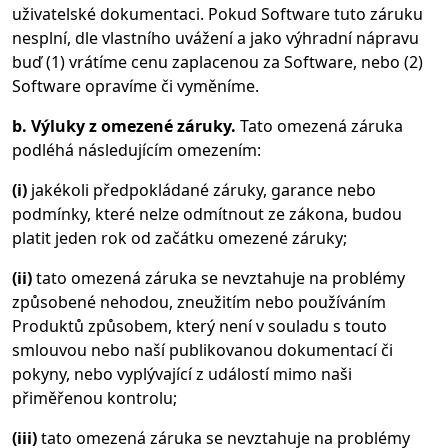
uživatelské dokumentaci. Pokud Software tuto záruku
nesplní, dle vlastního uvážení a jako výhradní nápravu
buď (1) vrátíme cenu zaplacenou za Software, nebo (2)
Software opravíme či vyměníme.
b. Výluky z omezené záruky.
Tato omezená záruka
podléhá následujícím omezením:
(i)
jakékoli předpokládané záruky, garance nebo
podmínky, které nelze odmítnout ze zákona, budou
platit jeden rok od začátku omezené záruky;
(ii)
tato omezená záruka se nevztahuje na problémy
způsobené nehodou, zneužitím nebo používáním
Produktů způsobem, který není v souladu s touto
smlouvou nebo naší publikovanou dokumentací či
pokyny, nebo vyplývající z událostí mimo naši
přiměřenou kontrolu;
(iii)
tato omezená záruka se nevztahuje na problémy