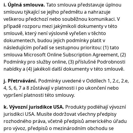
i. Úplná smlouva.
Tato smlouva představuje úplnou
smlouvu týkající se jejího předmětu a nahrazuje
veškerou předchozí nebo souběžnou komunikaci. V
případě rozporu mezi jakýmikoli dokumenty v této
smlouvě, který není výslovně vyřešen v těchto
dokumentech, budou jejich podmínky platit v
následujícím pořadí se sestupnou prioritou: (1) tato
smlouva Microsoft Online Subscription Agreement, (2)
Podmínky pro služby online, (3) příslušné Podrobnosti
nabídky a (4) jakékoli další dokumenty v této smlouvě.
j. Přetrvávání.
Podmínky uvedené v Oddílech 1, 2.c, 2.e,
4, 5, 6, 7 a 8 zůstávají v platnosti i po ukončení nebo
vypršení platnosti této smlouvy.
k. Vývozní jurisdikce USA.
Produkty podléhají vývozní
jurisdikci USA. Musíte dodržovat všechny předpisy
rozhodného práva, včetně předpisů amerického úřadu
pro vývoz, předpisů o mezinárodním obchodu se