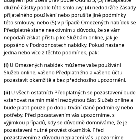
údajném porušení práv podle Oddílu 5; (3) nezaplatíte
dlužné částky podle této smlouvy; (4) nedodržíte Zásady
přijatelného používání nebo porušíte jiné podmínky
této smlouvy; nebo (5) v případě Omezených nabídek se
Předplatné stane neaktivním z důvodu, že se vám
nepodaří získat přístup ke Službám online, jak je
popsáno v Podrobnostech nabídky. Pokud nastane
jedna nebo více z těchto podmínek, pak:
(i)
U Omezených nabídek můžeme vaše používání
Služeb online, vašeho Předplatného a vašeho účtu
pozastavit okamžitě a bez předchozího upozornění.
(ii)
U všech ostatních Předplatných se pozastavení bude
vztahovat na minimální nezbytnou část Služeb online a
bude platit pouze po dobu trvání dané podmínky nebo
potřeby. Před pozastavením vás upozorníme, s
výjimkou případů, kdy se důvodně domníváme, že je
pozastavení nutné provést okamžitě. Před
pozastavením z důvodu neplacení vás upozorníme