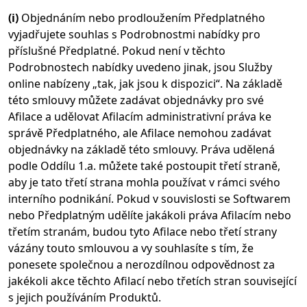
(i)
Objednáním nebo prodloužením Předplatného
vyjadřujete souhlas s Podrobnostmi nabídky pro
příslušné Předplatné. Pokud není v těchto
Podrobnostech nabídky uvedeno jinak, jsou Služby
online nabízeny „tak, jak jsou k dispozici“. Na základě
této smlouvy můžete zadávat objednávky pro své
Afilace a udělovat Afilacím administrativní práva ke
správě Předplatného, ale Afilace nemohou zadávat
objednávky na základě této smlouvy. Práva udělená
podle Oddílu 1.a. můžete také postoupit třetí straně,
aby je tato třetí strana mohla používat v rámci svého
interního podnikání. Pokud v souvislosti se Softwarem
nebo Předplatným udělíte jakákoli práva Afilacím nebo
třetím stranám, budou tyto Afilace nebo třetí strany
vázány touto smlouvou a vy souhlasíte s tím, že
ponesete společnou a nerozdílnou odpovědnost za
jakékoli akce těchto Afilací nebo třetích stran související
s jejich používáním Produktů.