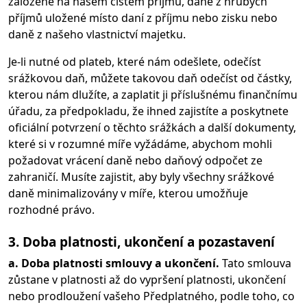
založené na našem čistém příjmu, daně z hrubých
příjmů uložené místo daní z příjmu nebo zisku nebo
daně z našeho vlastnictví majetku.
Je-li nutné od plateb, které nám odešlete, odečíst
srážkovou daň, můžete takovou daň odečíst od částky,
kterou nám dlužíte, a zaplatit ji příslušnému finančnímu
úřadu, za předpokladu, že ihned zajistíte a poskytnete
oficiální potvrzení o těchto srážkách a další dokumenty,
které si v rozumné míře vyžádáme, abychom mohli
požadovat vrácení daně nebo daňový odpočet ze
zahraničí. Musíte zajistit, aby byly všechny srážkové
daně minimalizovány v míře, kterou umožňuje
rozhodné právo.
3. Doba platnosti, ukončení a pozastavení
a. Doba platnosti smlouvy a ukončení.
Tato smlouva
zůstane v platnosti až do vypršení platnosti, ukončení
nebo prodloužení vašeho Předplatného, podle toho, co