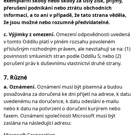
exemplární škody nebo škody za ušlý zisk, příjmy,
přerušení podnikání nebo ztrátu obchodních
informací, a to ani v případě, že tato strana věděla,
že jsou možné nebo rozumně předvídatelné.
c. Výjimky z omezení.
Omezení odpovědnosti uvedená
v tomto Oddílu platí v plném rozsahu povoleném
příslušným rozhodným právem, ale nevztahují se na: (1)
povinnosti smluvních stran podle Oddílu 5; nebo (2)
porušení práv k duševnímu vlastnictví druhé strany.
7. Různé
a. Oznámení.
Oznámení musí být písemná a budou
považována za doručená ke dni přijetí na adrese, k datu
uvedenému na doručence, k datu odeslání e-mailu
nebo k datu na potvrzení o doručení kurýrem nebo
faxem. Oznámení společnosti Microsoft musí být
zaslána na následující adresu: