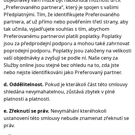
objednávky vám může být nabídnuta možnost určit
„Preferovaného partnera“, který je spojen s vašimi
Předplatnými. Tím, že identifikujete Preferovaného
partnera, ať už přímo nebo pověřením třetí strany, aby
tak učinila, vyjadřujete souhlas s tím, abychom
Preferovanému partnerovi platili poplatky. Poplatky
jsou za předprodejní podporu a mohou také zahrnovat
poprodejní podporu. Poplatky jsou založeny na velikosti
vaší objednávky a zvyšují se podle ní. Naše ceny za
Služby online jsou stejné bez ohledu na to, zda jste
nebo nejste identifikováni jako Preferovaný partner.
d. Oddělitelnost.
Pokud je kterákoli část této smlouvy
shledána nevymahatelnou, zůstává zbytek v plné
platnosti a platnosti.
e. Zřeknutí se práv.
Nevymáhání kteréhokoli
ustanovení této smlouvy nebude znamenat zřeknutí se
práv.