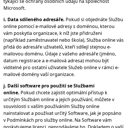
týkající se ochrany osobních údajů na společnost
Microsoft.
i. Data sdíleného adresáře.
Pokud si objednáte Službu
online pomocí e-mailové adresy s doménou, kterou
vám poskytla organizace, k níž jste přidruženi
(například zaměstnavatel nebo škola), Služba online vás
přidá do adresáře uživatelů, kteří sdílejí stejnou e-
mailovou doménu. Údaje z vašeho adresáře (jméno,
datum registrace a e-mailová adresa) mohou být
viditelné pro ostatní uživatele Služeb online v rámci e-
mailové domény vaší organizace.
j. Další software pro použití se Službami
online.
Pokud chcete zajistit optimální přístup k
určitým Službám online a jejich používání, můžete v
souvislosti s vaším používáním Služby online
nainstalovat a používat určitý Software, jak je popsáno
v Podmínkách pro služby online. Na Software vám
poskytujeme licenci, neprodáváme ho. Dokladem o vaší