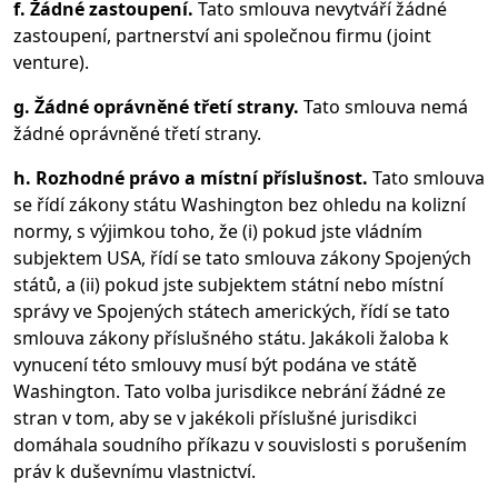
f. Žádné zastoupení.
Tato smlouva nevytváří žádné
zastoupení, partnerství ani společnou firmu (joint
venture).
g. Žádné oprávněné třetí strany.
Tato smlouva nemá
žádné oprávněné třetí strany.
h. Rozhodné právo a místní příslušnost.
Tato smlouva
se řídí zákony státu Washington bez ohledu na kolizní
normy, s výjimkou toho, že (i) pokud jste vládním
subjektem USA, řídí se tato smlouva zákony Spojených
států, a (ii) pokud jste subjektem státní nebo místní
správy ve Spojených státech amerických, řídí se tato
smlouva zákony příslušného státu. Jakákoli žaloba k
vynucení této smlouvy musí být podána ve státě
Washington. Tato volba jurisdikce nebrání žádné ze
stran v tom, aby se v jakékoli příslušné jurisdikci
domáhala soudního příkazu v souvislosti s porušením
práv k duševnímu vlastnictví.