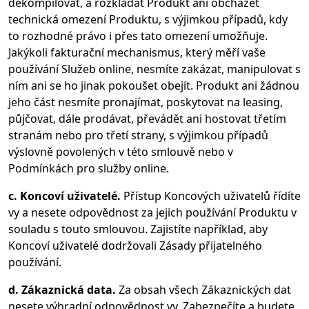
dekompilovat, a rozkládat Produkt ani obcházet
technická omezení Produktu, s výjimkou případů, kdy
to rozhodné právo i přes tato omezení umožňuje.
Jakýkoli fakturační mechanismus, který měří vaše
používání Služeb online, nesmíte zakázat, manipulovat s
ním ani se ho jinak pokoušet obejít. Produkt ani žádnou
jeho část nesmíte pronajímat, poskytovat na leasing,
půjčovat, dále prodávat, převádět ani hostovat třetím
stranám nebo pro třetí strany, s výjimkou případů
výslovně povolených v této smlouvě nebo v
Podmínkách pro služby online.
c. Koncoví uživatelé.
Přístup Koncových uživatelů řídíte
vy a nesete odpovědnost za jejich používání Produktu v
souladu s touto smlouvou. Zajistíte například, aby
Koncoví uživatelé dodržovali Zásady přijatelného
používání.
d. Zákaznická data.
Za obsah všech Zákaznických dat
nesete výhradní odpovědnost vy. Zabezpečíte a budete