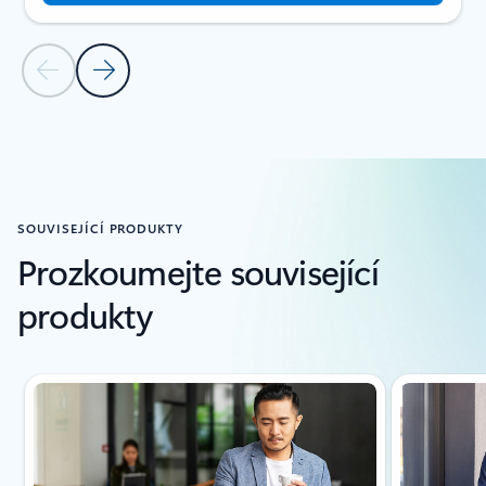
Předchozí snímek
Další snímek
Zpět na oddíl PŘÍBĚHY ZÁKAZNÍKŮ
SOUVISEJÍCÍ PRODUKTY
Prozkoumejte související
produkty
Zobrazuje se snímek 1 z(e) 4.