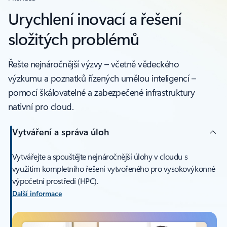
Urychlení inovací a řešení
složitých problémů
Řešte nejnáročnější výzvy – včetně vědeckého
výzkumu a poznatků řízených umělou inteligencí –
pomocí škálovatelné a zabezpečené infrastruktury
nativní pro cloud.
Vytváření a správa úloh
Vytvářejte a spouštějte nejnáročnější úlohy v cloudu s
využitím kompletního řešení vytvořeného pro vysokovýkonné
výpočetní prostředí (HPC).
Další informace