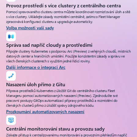
Provoz prostředí s více clustery z centrálního centra
Pomocí spravovaného clusteru centra můžete koordinovat rozmisťování úloh a sítě
s více clustery. Ukládejte zásady rozmístění centrálně, zatímco Fleet Manager
zpracovává konfiguraci clusteru a upgraduje automaticky.
Volba možnosti vaší sady
Správa sad napříč cloudy a prostředími
Připojte clustery Kubernetes s podporou Arc (Preview) z veřejných cloudů, místních
datových center a hraničních umístění. Použijte konzistentní zásady a správu ve
všech členských clusterech s využitím jedné řídicí roviny.
Další informace o integraci Arc
Nasazení úloh přímo z Gitu
Příprava prostředků Kubernetes z úložišť Git do centrálního clusteru Fleet
Manageru pomocí automatizovaných nasazení (Preview). Zjednodušte své
pracovní postupy GitOps automatizací přípravy prostředků a rozmístění do
členských clusterů přímo z úložišť správy zdrojového kódu.
Prozkoumání automatizovaných nasazení
Centrální monitorování stavu a provozu sady
Získejte přístup k centralizovanému monitorování a provozním přehledům napříč