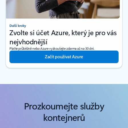
Další kroky
Zvolte si účet Azure, který je pro vás
nejvhodnější
Plaťte průběžně nebo Azure vyzkoušejte zdarma až na 30 dní.
Začít používat Azure
Prozkoumejte služby
kontejnerů