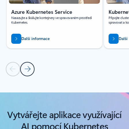
Azure Kubernetes Service
Kuberne
Nasazujte a škálujte kontejnery ve spravovaném prostředí
Připojte clust
Kubernetes.
spravovat a ko
Další informace
Další
Předchozí snímek
Další snímek
Zpět na oddíl Související produkty
Vytvářejte aplikace využívající
AI pomocí Kubernetes