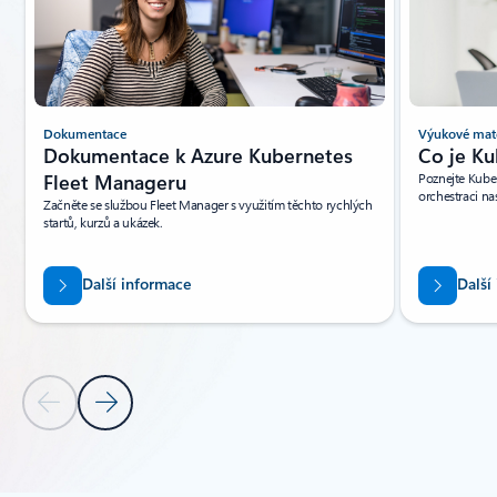
Dokumentace
Výukové mate
Dokumentace k Azure Kubernetes
Co je Ku
Fleet Manageru
Poznejte Kube
orchestraci na
Začněte se službou Fleet Manager s využitím těchto rychlých
startů, kurzů a ukázek.
Další informace
Další
Předchozí snímek
Další snímek
Zpět na oddíl Zdroje informací