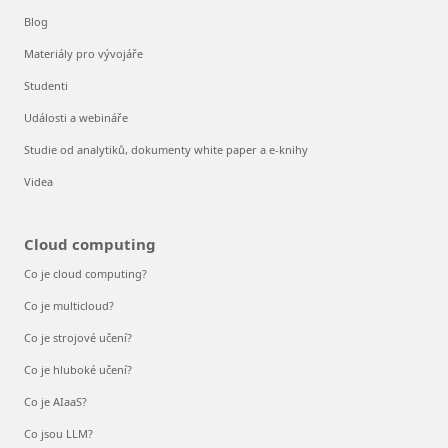
Blog
Materiály pro vývojáře
Studenti
Události a webináře
Studie od analytiků, dokumenty white paper a e-knihy
Videa
Cloud computing
Co je cloud computing?
Co je multicloud?
Co je strojové učení?
Co je hluboké učení?
Co je AIaaS?
Co jsou LLM?