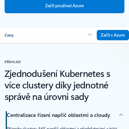
Začít používat Azure
Začít s Azure
Ceny
PŘEHLED
Zjednodušení Kubernetes s
více clustery díky jednotné
správě na úrovni sady
Centralizace řízení napříč oblastmi a cloudy
Připojte clustery AKS napříč oblastmi a předplatnými a také