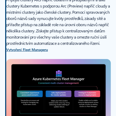
clustery Kubernetes s podporou Arc (Preview) napříč cloudy a
místními clustery jako členské clustery. Pomocí spravovaných
oborů názvů sady vynucujte kvóty prostředků, zásady sítě a
přiřaďte přístup na základě role na úrovni oboru názvů napříč
několika clustery. Získejte přístup k centralizovaným datům
monitorování pro všechny vaše clustery a omezte ruční úsilí
prostřednictvím automatizace a centralizovaného řízení.
Vytvoření Fleet Manageru