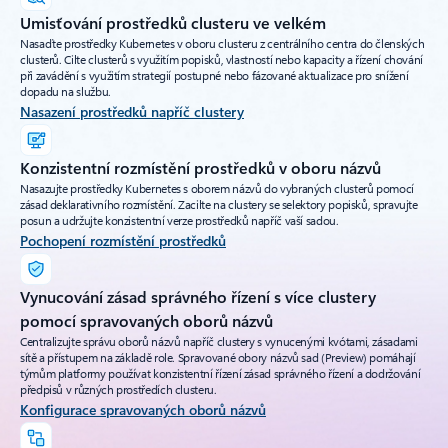
Umisťování prostředků clusteru ve velkém
Nasaďte prostředky Kubernetes v oboru clusteru z centrálního centra do členských
clusterů. Cilte clusterů s využitím popisků, vlastností nebo kapacity a řízení chování
při zavádění s využitím strategií postupné nebo fázované aktualizace pro snížení
dopadu na službu.
Nasazení prostředků napříč clustery
Konzistentní rozmístění prostředků v oboru názvů
Nasazujte prostředky Kubernetes s oborem názvů do vybraných clusterů pomocí
zásad deklarativního rozmístění. Zacilte na clustery se selektory popisků, spravujte
posun a udržujte konzistentní verze prostředků napříč vaší sadou.
Pochopení rozmístění prostředků
Vynucování zásad správného řízení s více clustery
pomocí spravovaných oborů názvů
Centralizujte správu oborů názvů napříč clustery s vynucenými kvótami, zásadami
sítě a přístupem na základě role. Spravované obory názvů sad (Preview) pomáhají
týmům platformy používat konzistentní řízení zásad správného řízení a dodržování
předpisů v různých prostředích clusteru.
Konfigurace spravovaných oborů názvů