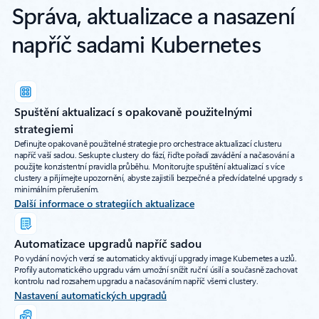
Správa, aktualizace a nasazení
napříč sadami Kubernetes
Spuštění aktualizací s opakovaně použitelnými
strategiemi
Definujte opakovaně použitelné strategie pro orchestrace aktualizací clusteru
napříč vaší sadou. Seskupte clustery do fází, řiďte pořadí zavádění a načasování a
použijte konzistentní pravidla průběhu. Monitorujte spuštění aktualizací s více
clustery a přijímejte upozornění, abyste zajistili bezpečné a předvídatelné upgrady s
minimálním přerušením.
Další informace o strategiích aktualizace
Automatizace upgradů napříč sadou
Po vydání nových verzí se automaticky aktivují upgrady image Kubernetes a uzlů.
Profily automatického upgradu vám umožní snížit ruční úsilí a současně zachovat
kontrolu nad rozsahem upgradu a načasováním napříč všemi clustery.
Nastavení automatických upgradů