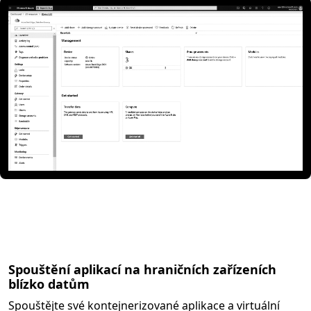
Spouštění aplikací na hraničních zařízeních
blízko datům
Spouštějte své kontejnerizované aplikace a virtuální