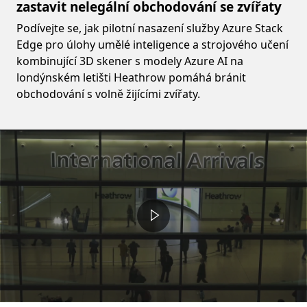
zastavit nelegální obchodování se zvířaty
Podívejte se, jak pilotní nasazení služby Azure Stack
Edge pro úlohy umělé inteligence a strojového učení
kombinující 3D skener s modely Azure AI na
londýnském letišti Heathrow pomáhá bránit
obchodování s volně žijícími zvířaty.
Video container