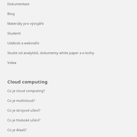
Dokumentace
Blog
Materiály pro vývojáře
Studenti
Události a webináře
Studie od analytiků, dokumenty white paper a e-knihy
Videa
Cloud computing
Co je cloud computing?
Co je multicloud?
Co je strojové učení?
Co je hluboké učení?
Co je AIaaS?