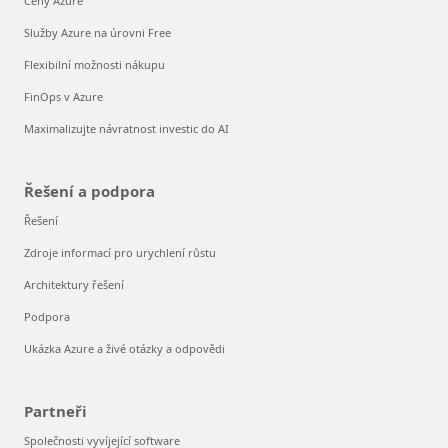
Ceny Azure
Služby Azure na úrovni Free
Flexibilní možnosti nákupu
FinOps v Azure
Maximalizujte návratnost investic do AI
Řešení a podpora
Řešení
Zdroje informací pro urychlení růstu
Architektury řešení
Podpora
Ukázka Azure a živé otázky a odpovědi
Partneři
Společnosti vyvíjející software