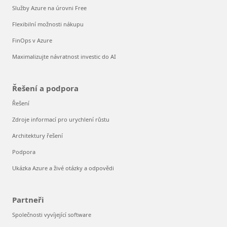
Služby Azure na úrovni Free
Flexibilní možnosti nákupu
FinOps v Azure
Maximalizujte návratnost investic do AI
Řešení a podpora
Řešení
Zdroje informací pro urychlení růstu
Architektury řešení
Podpora
Ukázka Azure a živé otázky a odpovědi
Partneři
Společnosti vyvíjející software