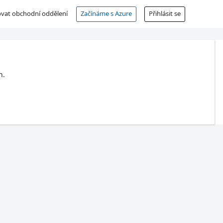
vat obchodní oddělení
Začínáme s Azure
Přihlásit se
n.