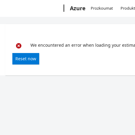
Microsoft
Azure
Prozkoumat
Produk
We encountered an error when loading your estimate
Reset now