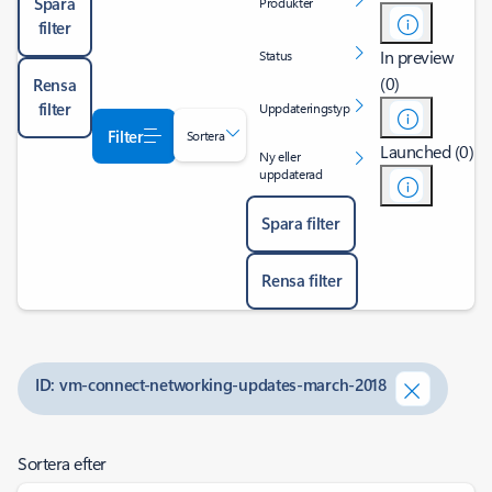
Spara
Produkter
filter
In preview
Status
(0)
Rensa
filter
Uppdateringstyp
Filter
Sortera
Launched (0)
Ny eller
uppdaterad
Spara filter
Rensa filter
ID: vm-connect-networking-updates-march-2018
Sortera efter