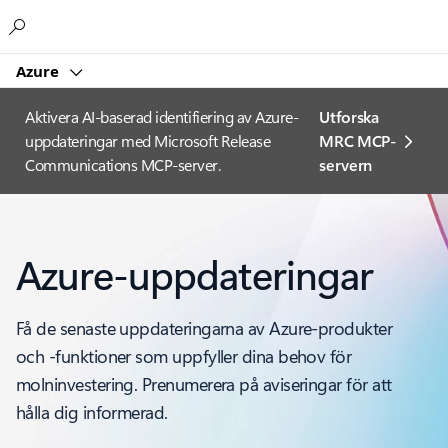
Microsoft
Azure
Aktivera AI-baserad identifiering av Azure-
Utforska
uppdateringar med Microsoft Release
MRC MCP-
Communications MCP-server.
servern
Azure-uppdateringar
Få de senaste uppdateringarna av Azure-produkter
och -funktioner som uppfyller dina behov för
molninvestering. Prenumerera på aviseringar för att
hålla dig informerad.