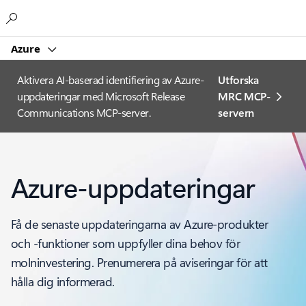
Microsoft
Azure
Aktivera AI-baserad identifiering av Azure-
Utforska
uppdateringar med Microsoft Release
MRC MCP-
Communications MCP-server.
servern
Azure-uppdateringar
Få de senaste uppdateringarna av Azure-produkter
och -funktioner som uppfyller dina behov för
molninvestering. Prenumerera på aviseringar för att
hålla dig informerad.