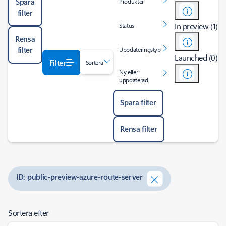
Spara
Produkter
filter
In preview (1)
Status
Rensa
filter
Uppdateringstyp
Launched (0)
Filter
Sortera
Ny eller
uppdaterad
Spara filter
Rensa filter
ID: public-preview-azure-route-server
Sortera efter