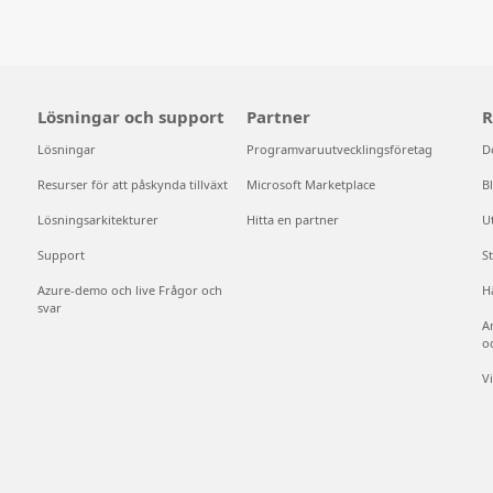
Lösningar och support
Partner
R
Lösningar
Programvaruutvecklingsföretag
D
Resurser för att påskynda tillväxt
Microsoft Marketplace
B
Lösningsarkitekturer
Hitta en partner
U
Support
S
Azure-demo och live Frågor och
H
svar
A
o
V