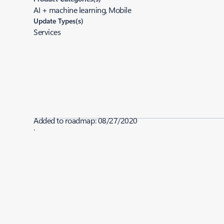
AI + machine learning, Mobile
Update Types(s)
Services
Added to roadmap:
08/27/2020
|
Last modified:
08/27/2020
Share