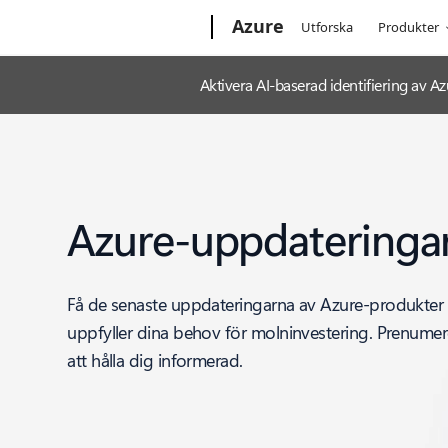
Microsoft
Azure
Utforska
Produkter
Aktivera AI-baserad identifiering av
Azure-uppdateringa
Få de senaste uppdateringarna av Azure-produkter
uppfyller dina behov för molninvestering. Prenumere
att hålla dig informerad.