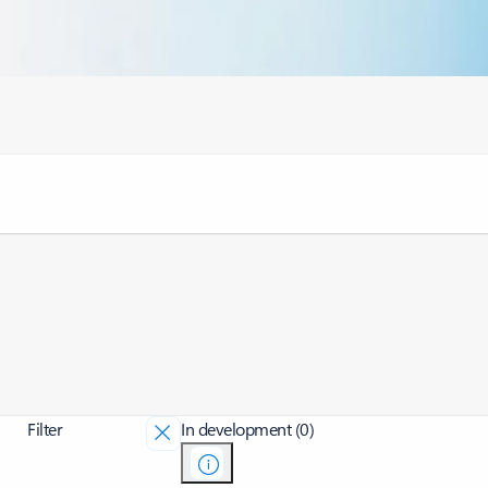
Filter
In development (0)