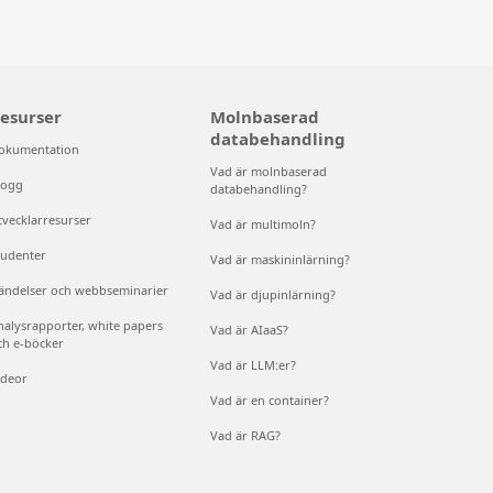
esurser
Molnbaserad
databehandling
okumentation
Vad är molnbaserad
logg
databehandling?
tvecklarresurser
Vad är multimoln?
tudenter
Vad är maskininlärning?
ändelser och webbseminarier
Vad är djupinlärning?
nalysrapporter, white papers
Vad är AIaaS?
ch e-böcker
Vad är LLM:er?
ideor
Vad är en container?
Vad är RAG?