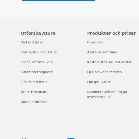
Utforska Azure
Produkter och priser
Vad är Azure?
Produkter
Kom igång med Azure
Azure-prissättning
Global infrastruktur
Kostnadsfria Azure-tjänster
Datacenterregioner
Flexibla köpalternativ
Lita på ditt moln
FinOps i Azure
Azure Essentials
Maximera avkastning på
investering i AI
Kundberättelser