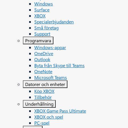
Windows
Surface
XBOX
Specialerbjudanden
Små företag
Support
Programvara
Windows-appar
OneDrive
Outlook
Byta från Skype till Teams
OneNote
Microsoft Teams
Datorer och enheter
Köp XBOX
Tillbehör
Underhållning
XBOX Game Pass Ultimate
XBOX och spel
PC-spel