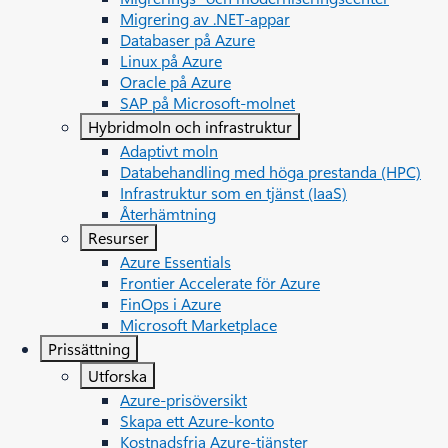
Migrering av .NET-appar
Databaser på Azure
Linux på Azure
Oracle på Azure
SAP på Microsoft-molnet
Hybridmoln och infrastruktur
Adaptivt moln
Databehandling med höga prestanda (HPC)
Infrastruktur som en tjänst (IaaS)
Återhämtning
Resurser
Azure Essentials
Frontier Accelerate för Azure
FinOps i Azure
Microsoft Marketplace
Prissättning
Utforska
Azure-prisöversikt
Skapa ett Azure-konto
Kostnadsfria Azure-tjänster