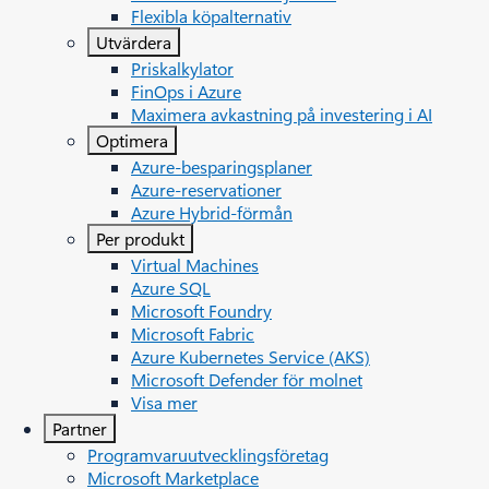
Flexibla köpalternativ
Utvärdera
Priskalkylator
FinOps i Azure
Maximera avkastning på investering i AI
Optimera
Azure-besparingsplaner
Azure-reservationer
Azure Hybrid-förmån
Per produkt
Virtual Machines
Azure SQL
Microsoft Foundry
Microsoft Fabric
Azure Kubernetes Service (AKS)
Microsoft Defender för molnet
Visa mer
Partner
Programvaruutvecklingsföretag
Microsoft Marketplace