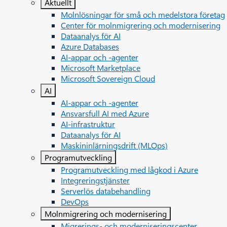
Aktuellt
Molnlösningar för små och medelstora företag
Center för molnmigrering och modernisering
Dataanalys för AI
Azure Databases
AI-appar och -agenter
Microsoft Marketplace
Microsoft Sovereign Cloud
AI
AI-appar och -agenter
Ansvarsfull AI med Azure
AI-infrastruktur
Dataanalys för AI
Maskininlärningsdrift (MLOps)
Programutveckling
Programutveckling med lågkod i Azure
Integreringstjänster
Serverlös databehandling
DevOps
Molnmigrering och modernisering
Migrerings- och moderniseringscenter