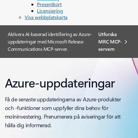
Presentkort
Licensiering
Visa webbplatskarta
Aktivera AI-baserad identifiering av Azure-
Utforska
uppdateringar med Microsoft Release
MRC MCP-
Communications MCP-server.
servern
Azure-uppdateringar
Få de senaste uppdateringarna av Azure-produkter
och -funktioner som uppfyller dina behov för
molninvestering. Prenumerera på aviseringar för att
hålla dig informerad.