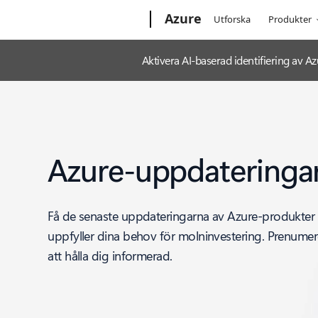
Microsoft
Azure
Utforska
Produkter
Aktivera AI-baserad identifiering av
Azure-uppdateringa
Få de senaste uppdateringarna av Azure-produkter
uppfyller dina behov för molninvestering. Prenumere
att hålla dig informerad.