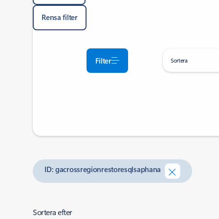
Rensa filter
Filter
Sortera
ID: gacrossregionrestoresqlsaphana
Sortera efter