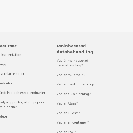
esurser
Molnbaserad
databehandling
okumentation
Vad är molnbaserad
logg
databehandling?
tvecklarresurser
Vad är multimoln?
tudenter
Vad är maskininlärning?
ändelser och webbseminarier
Vad är djupinlärning?
nalysrapporter, white papers
Vad är AIaaS?
ch e-böcker
Vad är LLM:er?
ideor
Vad är en container?
Vad är RAG?