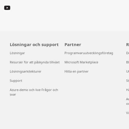
Lösningar och support
Partner
R
Lösningar
Programvaruutvecklingsföretag
D
Resurser för att påskynda tillväxt
Microsoft Marketplace
B
Lösningsarkitekturer
Hitta en partner
U
Support
S
Azure-demo och live Frågor och
H
svar
A
o
V