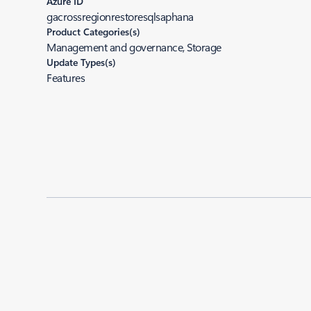
Azure ID
gacrossregionrestoresqlsaphana
Product Categories(s)
Management and governance, Storage
Update Types(s)
Features
Added to roadmap:
06/17/2021
|
Last modified:
06/17/2021
Share