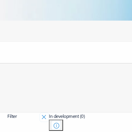
Filter
In development (0)