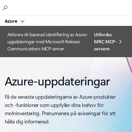
Microsoft
Azure
Aktivera AI-baserad identifiering av Azure-
Utforska
uppdateringar med Microsoft Release
MRC MCP-
Communications MCP-server.
servern
Azure-uppdateringar
Få de senaste uppdateringarna av Azure-produkter
och -funktioner som uppfyller dina behov för
molninvestering. Prenumerera på aviseringar för att
hålla dig informerad.