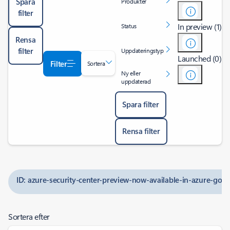
Spara
Produkter
filter
In preview (1)
Status
Rensa
filter
Uppdateringstyp
Launched (0)
Filter
Sortera
Ny eller
uppdaterad
Spara filter
Rensa filter
ID: azure-security-center-preview-now-available-in-azure-gov
Sortera efter