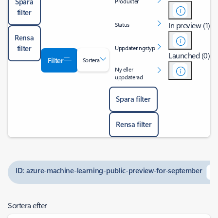
Spara
Produkter
filter
In preview (1)
Status
Rensa
filter
Uppdateringstyp
Launched (0)
Filter
Sortera
Ny eller
uppdaterad
Spara filter
Rensa filter
ID: azure-machine-learning-public-preview-for-september
Sortera efter