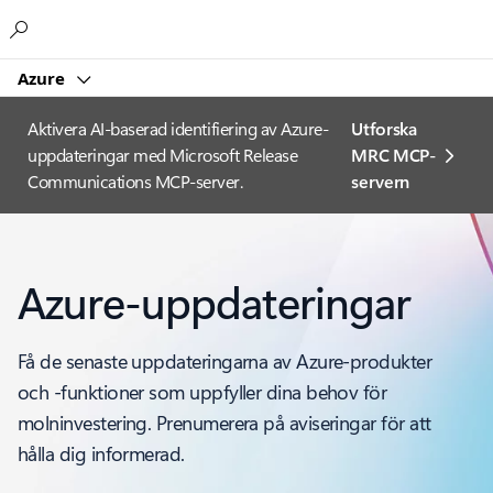
Microsoft
Azure
Aktivera AI-baserad identifiering av Azure-
Utforska
uppdateringar med Microsoft Release
MRC MCP-
Communications MCP-server.
servern
Azure-uppdateringar
Få de senaste uppdateringarna av Azure-produkter
och -funktioner som uppfyller dina behov för
molninvestering. Prenumerera på aviseringar för att
hålla dig informerad.