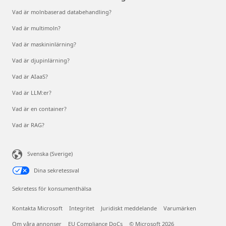
Vad är molnbaserad databehandling?
Vad är multimoln?
Vad är maskininlärning?
Vad är djupinlärning?
Vad är AIaaS?
Vad är LLM:er?
Vad är en container?
Vad är RAG?
Svenska (Sverige)
Dina sekretessval
Sekretess för konsumenthälsa
Kontakta Microsoft
Integritet
Juridiskt meddelande
Varumärken
Om våra annonser
EU Compliance DoCs
© Microsoft 2026