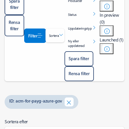
Spara
Produkter
filter
In preview
Status
(0)
Rensa
filter
Uppdateringstyp
Filter
Sortera
Launched (1)
Ny eller
uppdaterad
Spara filter
Rensa filter
ID: acm-for-payg-azure-gov
Sortera efter