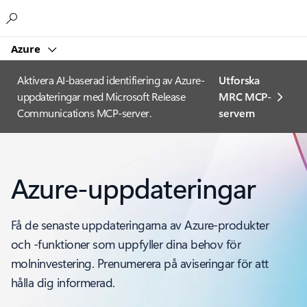
Microsoft
Azure
Aktivera AI-baserad identifiering av Azure-
Utforska
uppdateringar med Microsoft Release
MRC MCP-
Communications MCP-server.
servern
Azure-uppdateringar
Få de senaste uppdateringarna av Azure-produkter
och -funktioner som uppfyller dina behov för
molninvestering. Prenumerera på aviseringar för att
hålla dig informerad.