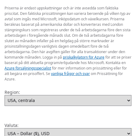
Priserna är endast uppskattningar och är inte avsedda som faktiska
priscitat. Den faktiska prissättningen kan variera beroende på vilken typ av
avtal som ingås med Microsoft, inköpsdatum och växelkursen. Priserna
beräknas baserat på amerikanska dollar och konverteras med London
stängningskurs som registreras under de två arbetsdagarna före den sista
arbetsdagen i föregående månads slut. Om de två arbetsdagarna före
slutet av månaden infaller på en helgdag på större marknader är
prisinställningsdagen vanligtvis dagen omedelbart före de två
arbetsdagarna. Den här avgiften gäller för alla transaktioner under den
kommande månaden. Logga in på
priskalkylatorn för Azure
för att se priser
baserat på ditt aktuella program/erbjudande hos Microsoft. Kontakta en
Azure försäljningsspecialist
för mer information om prissättning eller för
att begära en prisoffert. Se
vanliga frågor och svar
om Prissättning för
Azure.
Region:
Valuta: