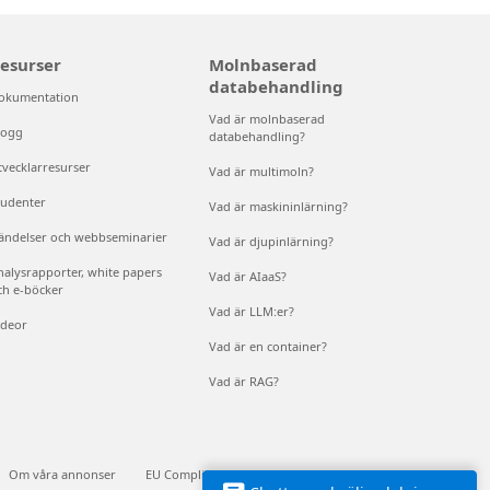
esurser
Molnbaserad
databehandling
okumentation
Vad är molnbaserad
logg
databehandling?
tvecklarresurser
Vad är multimoln?
tudenter
Vad är maskininlärning?
ändelser och webbseminarier
Vad är djupinlärning?
nalysrapporter, white papers
Vad är AIaaS?
ch e-böcker
Vad är LLM:er?
ideor
Vad är en container?
Vad är RAG?
Om våra annonser
EU Compliance DoCs
© Microsoft 2026