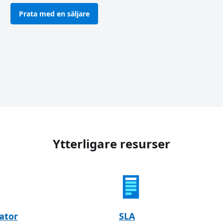
Prata med en säljare
Ytterligare resurser
lator
SLA