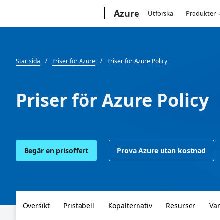
Microsoft
Azure
Utforska
Produkter
Startsida
Priser för Azure
Priser för Azure Policy
Priser för Azure Policy
Begär en prisoffert
Prova Azure utan kostnad
Översikt
Pristabell
Köpalternativ
Resurser
Van