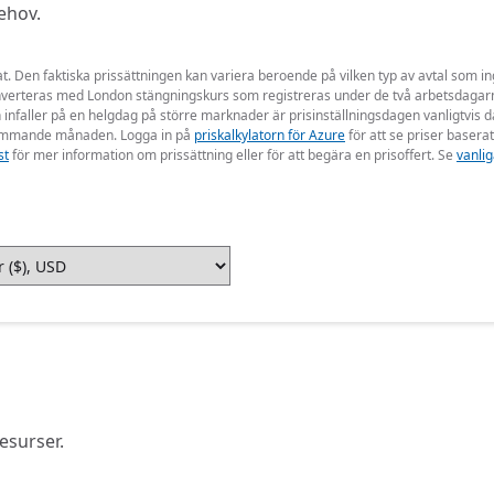
behov.
at. Den faktiska prissättningen kan variera beroende på vilken typ av avtal som
nverteras med London stängningskurs som registreras under de två arbetsdagarn
nfaller på en helgdag på större marknader är prisinställningsdagen vanligtvis 
n kommande månaden. Logga in på
priskalkylatorn för Azure
för att se priser baserat
st
för mer information om prissättning eller för att begära en prisoffert. Se
vanlig
esurser.