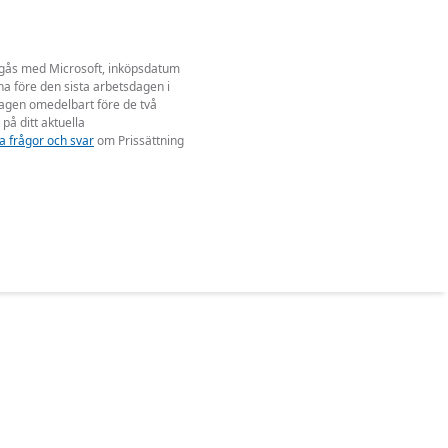
 ingås med Microsoft, inköpsdatum
a före den sista arbetsdagen i
dagen omedelbart före de två
 på ditt aktuella
a frågor och svar
om Prissättning