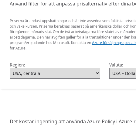
Använd filter för att anpassa prisalternativ efter dina 
Priserna är endast uppskattningar och är inte avsedda som faktiska priscit
och växelkursen. Priserna beräknas baserat på amerikanska dollar och ko
föregående månads slut. Om de två arbetsdagarna före slutet av månaden i
arbetsdagarna. Den här avgiften gäller för alla transaktioner under de
program/erbjudande hos Microsoft. Kontakta en
Azure försäljningsspeciali
för Azure.
Region:
Valuta:
Det kostar ingenting att använda Azure Policy i Azure-r