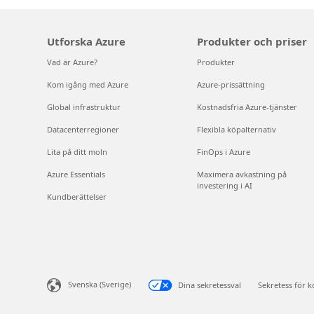
Utforska Azure
Produkter och priser
Vad är Azure?
Produkter
Kom igång med Azure
Azure-prissättning
Global infrastruktur
Kostnadsfria Azure-tjänster
Datacenterregioner
Flexibla köpalternativ
Lita på ditt moln
FinOps i Azure
Azure Essentials
Maximera avkastning på
investering i AI
Kundberättelser
Svenska (Sverige)
Dina sekretessval
Sekretess för 