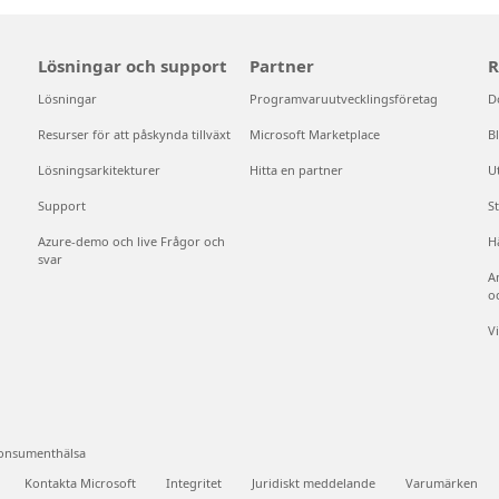
Lösningar och support
Partner
R
Lösningar
Programvaruutvecklingsföretag
D
Resurser för att påskynda tillväxt
Microsoft Marketplace
B
Lösningsarkitekturer
Hitta en partner
U
Support
S
Azure-demo och live Frågor och
H
svar
A
o
V
konsumenthälsa
Kontakta Microsoft
Integritet
Juridiskt meddelande
Varumärken