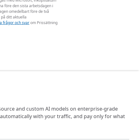
 ingås med Microsoft, inköpsdatum
a före den sista arbetsdagen i
dagen omedelbart före de två
 på ditt aktuella
a frågor och svar
om Prissättning
source and custom AI models on enterprise-grade
tomatically with your traffic, and pay only for what