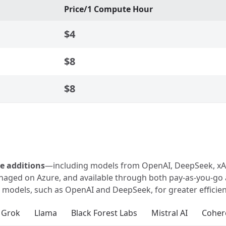
Price/1 Compute Hour
$4
$8
$8
e additions
—including models from OpenAI, DeepSeek, xAI’s
naged on Azure, and available through both pay-as-you-go
 models, such as OpenAI and DeepSeek, for greater efficien
Grok
Llama
Black Forest Labs
Mistral AI
Coher