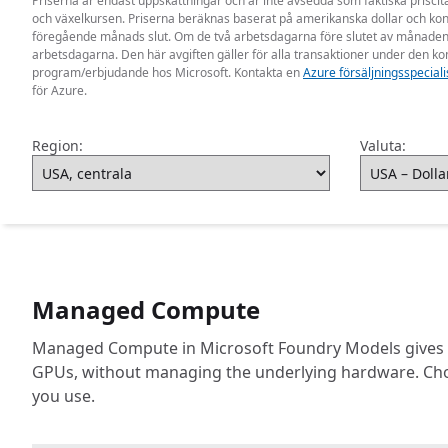
Priserna är endast uppskattningar och är inte avsedda som faktiska priscit
och växelkursen. Priserna beräknas baserat på amerikanska dollar och ko
föregående månads slut. Om de två arbetsdagarna före slutet av månaden i
arbetsdagarna. Den här avgiften gäller för alla transaktioner under de
program/erbjudande hos Microsoft. Kontakta en
Azure försäljningsspeciali
för Azure.
Region:
Valuta:
Managed Compute
Managed Compute in Microsoft Foundry Models gives y
GPUs, without managing the underlying hardware. Choos
you use.