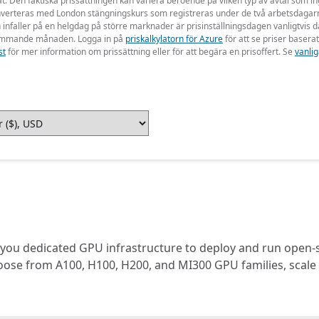
at. Den faktiska prissättningen kan variera beroende på vilken typ av avtal som
nverteras med London stängningskurs som registreras under de två arbetsdagarn
nfaller på en helgdag på större marknader är prisinställningsdagen vanligtvis 
n kommande månaden. Logga in på
priskalkylatorn för Azure
för att se priser baserat
st
för mer information om prissättning eller för att begära en prisoffert. Se
vanlig
ou dedicated GPU infrastructure to deploy and run open-
e from A100, H100, H200, and MI300 GPU families, scale au