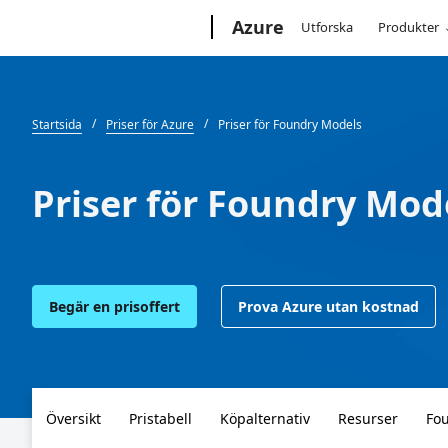
Microsoft
Azure
Utforska
Produkter
Startsida
Priser för Azure
Priser för Foundry Models
Priser för Foundry Mod
Begär en prisoffert
Prova Azure utan kostnad
Översikt
Pristabell
Köpalternativ
Resurser
Fo