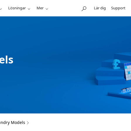
Lösningar
Mer
Lär dig
Support
els
undry Models