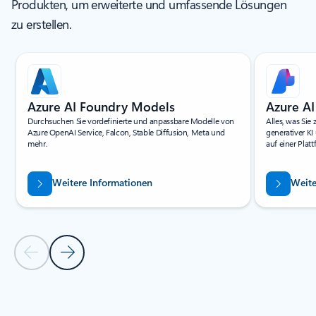
Produkten, um erweiterte und umfassende Lösungen
zu erstellen.
Folie 1 von 4 wird angezeigt
Azure AI Foundry Models
Azure AI
Durchsuchen Sie vordefinierte und anpassbare Modelle von
Alles, was Si
Azure OpenAI Service, Falcon, Stable Diffusion, Meta und
generativer KI
mehr.
auf einer Platt
Weitere Informationen
Weite
Vorherige Folie
Nächste Folie
Zurück zum Abschnitt VERWANDTE PRODUKTE