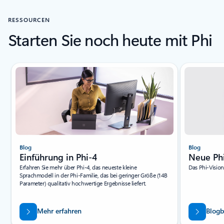
RESSOURCEN
Starten Sie noch heute mit Phi
Folie 1 von 6 wird angezeigt
Blog
Blog
Einführung in Phi-4
Neue Ph
Erfahren Sie mehr über Phi-4, das neueste kleine
Das Phi-Vision
Sprachmodell in der Phi-Familie, das bei geringer Größe (14B
Parameter) qualitativ hochwertige Ergebnisse liefert.
Mehr erfahren
Blogb