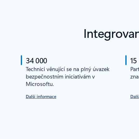
Integrovan
34 000
15
Technici věnující se na plný úvazek
Par
bezpečnostním iniciativám v
zna
Microsoftu.
Další informace
Dalš