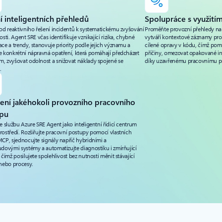
í inteligentních přehledů
Spolupráce s využití
 od reaktivního řešení incidentů k systematickému zvyšování
Proměňte provozní přehledy na 
osti. Agent SRE včas identifikuje vznikající rizika, chybné
vytváří kontextové záznamy pro
ce a trendy, stanovuje priority podle jejich významu a
cílené opravy v kódu, čímž po
e konkrétní nápravná opatření, která pomáhají předcházet
příčiny, omezovat opakované in
, zvyšovat odolnost a snižovat náklady spojené se
díky uzavřenému pracovnímu 
.
ření jakéhokoli provozního pracovního
pu
e službu Azure SRE Agent jako inteligentní řídicí centrum
rostředí. Rozšiřujte pracovní postupy pomocí vlastních
MCP, sjednocujte signály napříč hybridními a
udovými systémy a automatizujte diagnostiku i zmírňující
 čímž posilujete spolehlivost bez nutnosti měnit stávající
 nebo procesy.