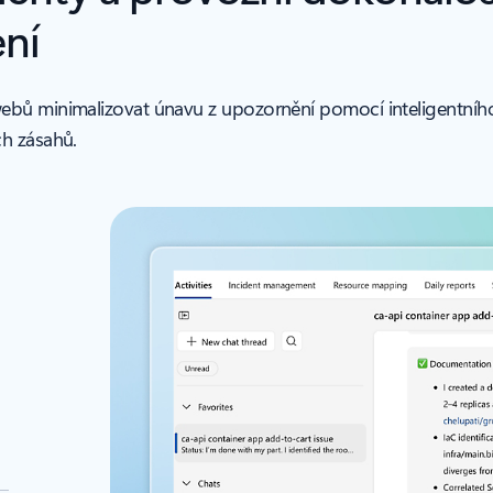
ení
bů minimalizovat únavu z upozornění pomocí inteligentního a
h zásahů.