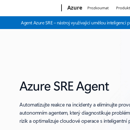
Microsoft
Azure
Prozkoumat
Produk
Agent Azure SRE – nástroj využívající umělou inteligenci 
Azure SRE Agent
Automatizujte reakce na incidenty a eliminujte provo
autonomním agentem, který diagnostikuje problémy
rizik a optimalizuje cloudové operace s inteligentní 