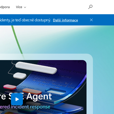
odpora
Více
identy, je teď obecně dostupný.
Další informace