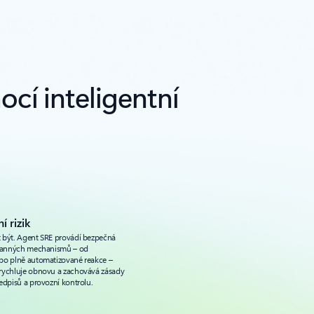
cí inteligentní
 rizik
 být. Agent SRE provádí bezpečná
chranných mechanismů – od
po plně automatizované reakce –
urychluje obnovu a zachovává zásady
edpisů a provozní kontrolu.