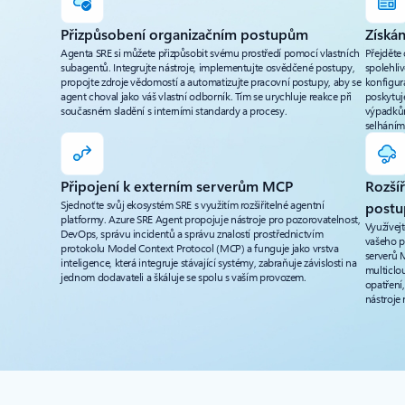
Přizpůsobení organizačním postupům
Získán
Agenta SRE si můžete přizpůsobit svému prostředí pomocí vlastních
Přejděte
subagentů. Integrujte nástroje, implementujte osvědčené postupy,
spolehliv
propojte zdroje vědomostí a automatizujte pracovní postupy, aby se
konfigura
agent choval jako váš vlastní odborník. Tím se urychluje reakce při
poskytuj
současném sladění s interními standardy a procesy.
výpadkům
selháním
Připojení k externím serverům MCP
Rozší
Sjednoťte svůj ekosystém SRE s využitím rozšiřitelné agentní
postu
platformy. Azure SRE Agent propojuje nástroje pro pozorovatelnost,
Využívejt
DevOps, správu incidentů a správu znalostí prostřednictvím
vašeho p
protokolu Model Context Protocol (MCP) a funguje jako vrstva
serverů 
inteligence, která integruje stávající systémy, zabraňuje závislosti na
multiclo
jednom dodavateli a škáluje se spolu s vaším provozem.
opatření,
nástroje