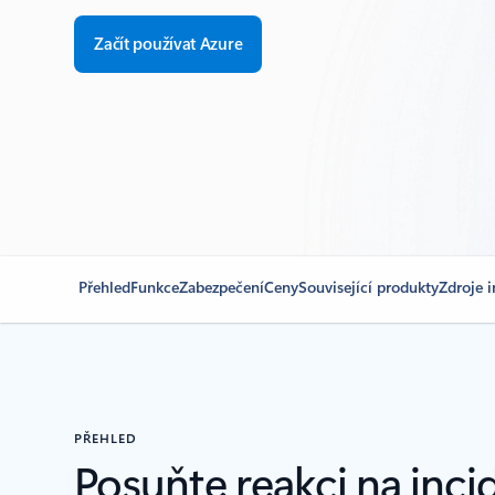
Začít používat Azure
Přehled
Funkce
Zabezpečení
Ceny
Související produkty
Zdroje 
PŘEHLED
Posuňte reakci na inc