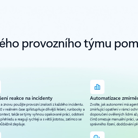
ého provozního týmu pomo
šení reakce na incidenty
Automatizace zmírnění
 a znovu použijte provozní znalosti z každého incidentu.
Zvolte, jak autonomní má agent
 v reálném čase zpřístupňuje dřívější řešení, runbooky a
zmírňující opatření v rámci o
kontext, takže se týmy vyhnou opakované práci, odstraní
doporučení ověřených lidmi až 
přehledu a reagují rychleji a s větší jistotou, zatímco se
čímž omezuje manuální práci, 
růběžně zlepšuje.
správného řízení, dodržování př