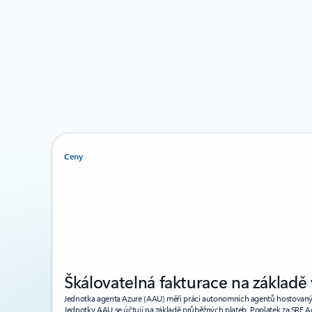
Ceny
Škálovatelná fakturace na základě 
Jednotka agenta Azure (AAU) měří práci autonomních agentů hostovanýc
Jednotky AAU se účtují na základě průběžných plateb. Poplatek za SRE