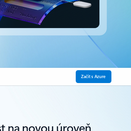
Začít s Azure
st na novou úroveň