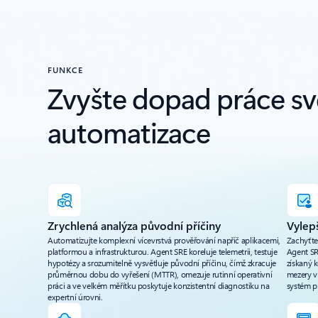
FUNKCE
Zvyšte dopad práce sv
automatizace
Zrychlená analýza původní příčiny
Vylep
Automatizujte komplexní vícevrstvá prověřování napříč aplikacemi,
Zachyťte
platformou a infrastrukturou. Agent SRE koreluje telemetrii, testuje
Agent SRE
hypotézy a srozumitelně vysvětluje původní příčinu, čímž zkracuje
získaný 
průměrnou dobu do vyřešení (MTTR), omezuje rutinní operativní
mezery v 
práci a ve velkém měřítku poskytuje konzistentní diagnostiku na
systém p
expertní úrovni.