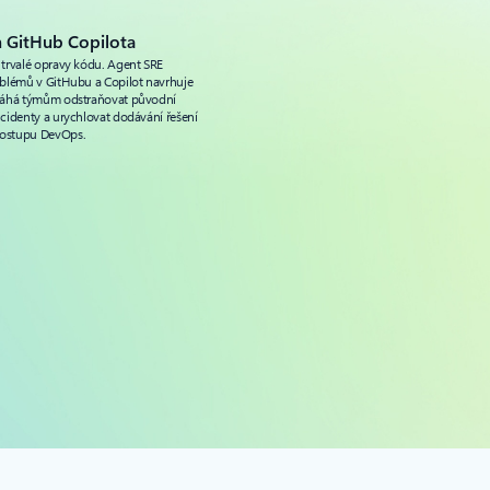
m GitHub Copilota
trvalé opravy kódu. Agent SRE
blémů v GitHubu a Copilot navrhuje
máhá týmům odstraňovat původní
cidenty a urychlovat dodávání řešení
postupu DevOps.