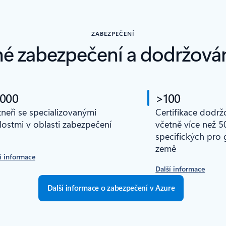
ZABEZPEČENÍ
é zabezpečení a dodržová
 000
>100
tneři se specializovanými
Certifikace dodrž
lostmi v oblasti zabezpečení
včetně více než 50
specifických pro g
země
í informace
Další informace
Další informace o zabezpečení v Azure