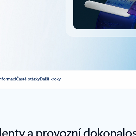
informací
Časté otázky
Další kroky
identy a provozní dokonalo