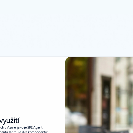
využití
h v Azure, jako je SRE Agent.
 Agenta zahrnuje dvě komponenty: