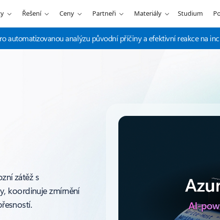
ty
Řešení
Ceny
Partneři
Materiály
Studium
P
pro automatizovanou analýzu původní příčiny a efektivní reakce na inc
zní zátěž s
, koordinuje zmírnění
přesností.