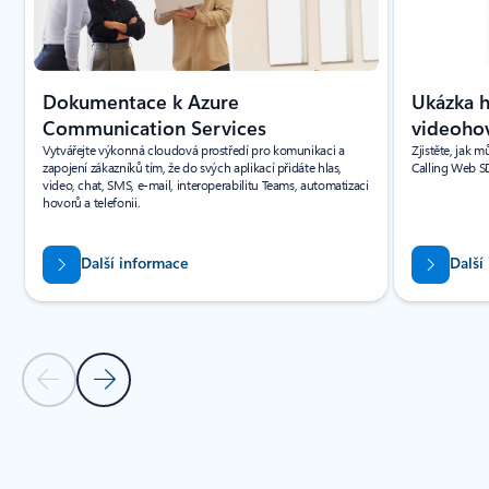
Dokumentace k Azure
Ukázka h
Communication Services
videoho
Vytvářejte výkonná cloudová prostředí pro komunikaci a
Zjistěte, jak
zapojení zákazníků tím, že do svých aplikací přidáte hlas,
Calling Web SD
video, chat, SMS, e-mail, interoperabilitu Teams, automatizaci
hovorů a telefonii.
Další informace
Další
Předchozí snímek
Další snímek
Zpět na karuselové navigační ovládací prvky