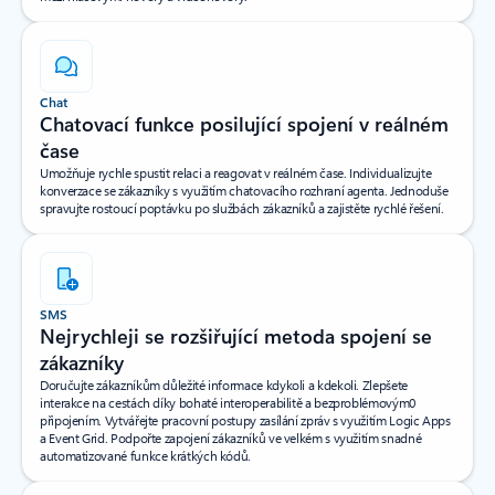
Chat
Chatovací funkce posilující spojení v reálném
čase
Umožňuje rychle spustit relaci a reagovat v reálném čase. Individualizujte
konverzace se zákazníky s využitím chatovacího rozhraní agenta. Jednoduše
spravujte rostoucí poptávku po službách zákazníků a zajistěte rychlé řešení.
SMS
Nejrychleji se rozšiřující metoda spojení se
zákazníky
Doručujte zákazníkům důležité informace kdykoli a kdekoli. Zlepšete
interakce na cestách díky bohaté interoperabilitě a bezproblémovým0
připojením. Vytvářejte pracovní postupy zasílání zpráv s využitím Logic Apps
a Event Grid. Podpořte zapojení zákazníků ve velkém s využitím snadné
automatizované funkce krátkých kódů.