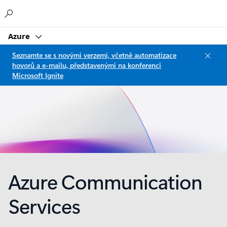
Microsoft
Azure
Seznamte se s novými verzemi, včetně automatizace
hovorů a e-mailu, představenými na konferenci
Microsoft Ignite
Azure Communication
Services