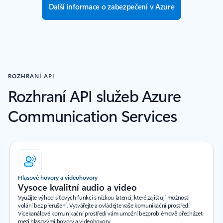
Další informace o zabezpečení v Azure
ROZHRANÍ API
Rozhraní API služeb Azure
Communication Services
Hlasové hovory a videohovory
Vysoce kvalitní audio a video
Využijte výhod síťových funkcí s nízkou latencí, které zajišťují možnosti
volání bez přerušení. Vytvářejte a ovládejte vaše komunikační prostředí.
Vícekanálové komunikační prostředí vám umožní bezproblémově přecházet
mezi hlasovými hovory a videohovory.