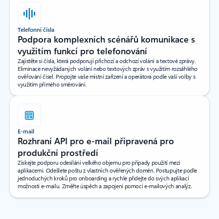
Telefonní čísla
Podpora komplexních scénářů komunikace s
využitím funkcí pro telefonování
Zajistěte si čísla, která podporují příchozí a odchozí volání a textové zprávy.
Eliminace nevyžádaných volání nebo textových zpráv s využitím rozsáhlého
ověřování čísel. Propojte vaše místní zařízení a operátora podle vaší volby s
využitím přímého směrování.
E-mail
Rozhraní API pro e-mail připravená pro
produkční prostředí
Získejte podporu odesílání velkého objemu pro případy použití mezi
aplikacemi. Odešlete poštu z vlastních ověřených domén. Postupujte podle
jednoduchých kroků pro onboarding a rychle přidejte do svých aplikací
možnosti e-mailu. Změřte úspěch a zapojení pomocí e-mailových analýz.