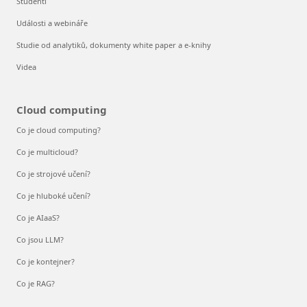
Studenti
Události a webináře
Studie od analytiků, dokumenty white paper a e-knihy
Videa
Cloud computing
Co je cloud computing?
Co je multicloud?
Co je strojové učení?
Co je hluboké učení?
Co je AIaaS?
Co jsou LLM?
Co je kontejner?
Co je RAG?