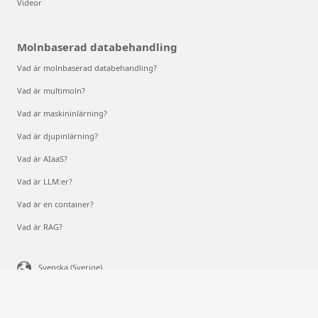
Videor
Molnbaserad databehandling
Vad är molnbaserad databehandling?
Vad är multimoln?
Vad är maskininlärning?
Vad är djupinlärning?
Vad är AIaaS?
Vad är LLM:er?
Vad är en container?
Vad är RAG?
Svenska (Sverige)
Dina sekretessval
Sekretess för konsumenthälsa