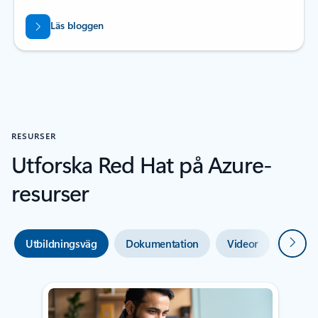
Läs bloggen
RESURSER
Utforska Red Hat på Azure-
resurser
Nästa
Utbildningsväg
Dokumentation
Videor
Bransc