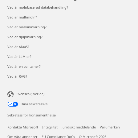
Vad är molnbaserad databehandling?
Vad är multimoln?
Vad är maskininlärning?
Vad är djupinlärning?
Vad är AIaaS?
Vad är LLM:er?
Vad är en container?
Vad är RAG?
Svenska (Sverige)
Dina sekretessval
Sekretess för konsumenthälsa
Kontakta Microsoft
Integritet
Juridiskt meddelande
Varumärken
Om våra annonser
EU Compliance DoCs
© Microsoft 2026