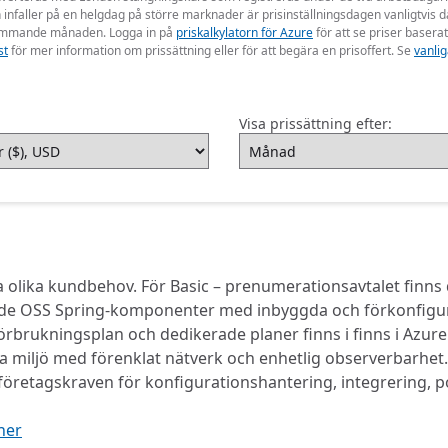
nfaller på en helgdag på större marknader är prisinställningsdagen vanligtvis 
n kommande månaden. Logga in på
priskalkylatorn för Azure
för att se priser baserat
st
för mer information om prissättning eller för att begära en prisoffert. Se
vanlig
Visa prissättning efter:
a olika kundbehov. För Basic – prenumerationsavtalet finns 
ade OSS Spring-komponenter med inbyggda och förkonfigurer
örbrukningsplan och dedikerade planer finns i finns i Azure
 miljö med förenklat nätverk och enhetlig observerbarhet
agskraven för konfigurationshantering, integrering, portab
ner