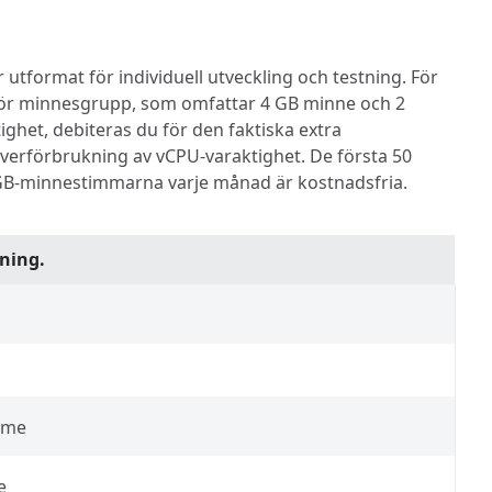
utformat för individuell utveckling och testning. För
t för minnesgrupp, som omfattar 4 GB minne och 2
ghet, debiteras du för den faktiska extra
erförbrukning av vCPU-varaktighet. De första 50
GB-minnestimmarna varje månad är kostnadsfria.
ning.
mme
e