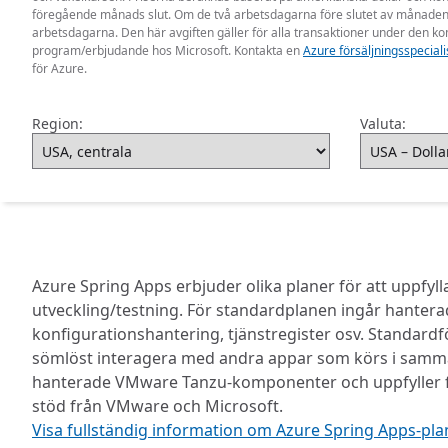
föregående månads slut. Om de två arbetsdagarna före slutet av månaden i
arbetsdagarna. Den här avgiften gäller för alla transaktioner under de
program/erbjudande hos Microsoft. Kontakta en
Azure försäljningsspeciali
för Azure.
Region:
Valuta:
Azure Spring Apps erbjuder olika planer för att uppfyll
utveckling/testning. För standardplanen ingår hanter
konfigurationshantering, tjänstregister osv. Standardf
sömlöst interagera med andra appar som körs i samma
hanterade VMware Tanzu-komponenter och uppfyller föret
stöd från VMware och Microsoft.
Visa fullständig information om Azure Spring Apps-pla