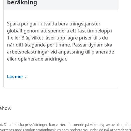
beräkning
Spara pengar i utvalda beräkningstjänster
globalt genom att spendera ett fast timbelopp i
1 eller 3 år, vilket låser upp lägre priser tills du
når ditt åtagande per timme. Passar dynamiska
arbetsbelastningar vid anpassning till planerade
eller oplanerade ändringar.
Läs mer
behov.
at. Den faktiska prissättningen kan variera beroende på vilken typ av avtal som
nverteras med London stängningskurs som registreras under de två arbetsdagarn