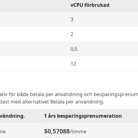
vCPU förbrukad
3
2
0,5
12
rnativ för både betala per användning och besparingsprenum
ast med alternativet Betala per användning.
nvändning.
1 års besparingsprenumeration
$0,57088
mme
/timme