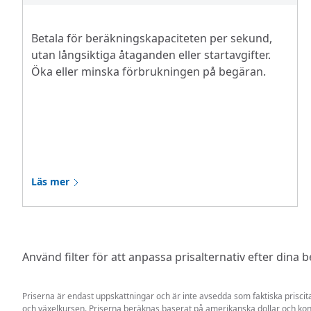
Betala för beräkningskapaciteten per sekund,
utan långsiktiga åtaganden eller startavgifter.
Öka eller minska förbrukningen på begäran.
Läs mer
Använd filter för att anpassa prisalternativ efter dina 
Priserna är endast uppskattningar och är inte avsedda som faktiska priscit
och växelkursen. Priserna beräknas baserat på amerikanska dollar och ko