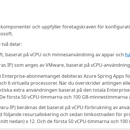
onenter och uppfyller företagskraven för konfigurationshan
osoft.
 två delar:
soft, baserat på vCPU och minnesanvändning av appar och
h
ras IP) som anges av VMware, baserat på vCPU-användning 
ns i Enterprise-abonnemanget debiteras Azure Spring Apps f
6 virtuella processorer. När du överskrider antingen elle
ktiska extra användningen baserat på den totala Enterpris
 De första 50 vCPU-timmarna och 100 GB-minnestimmarna ä
ru-IP) beräknas det baserat på vCPU-förbrukning av använ
ed följande resursallokering och sedan timkostnaden för 
vsnitt nedan) x 12. Och de första 50 vCPU-timmarna och 10