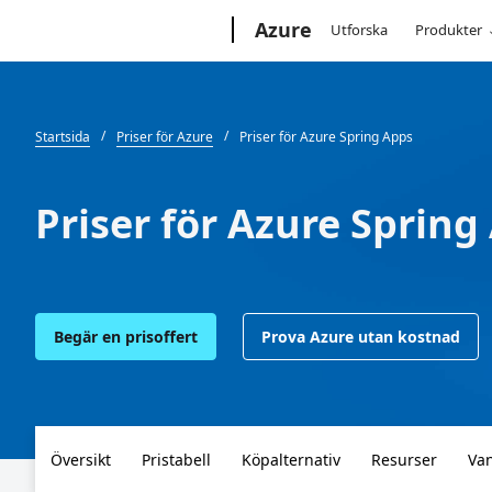
Microsoft
Azure
Utforska
Produkter
Startsida
Priser för Azure
Priser för Azure Spring Apps
Priser för Azure Spring
Begär en prisoffert
Prova Azure utan kostnad
Översikt
Pristabell
Köpalternativ
Resurser
Van