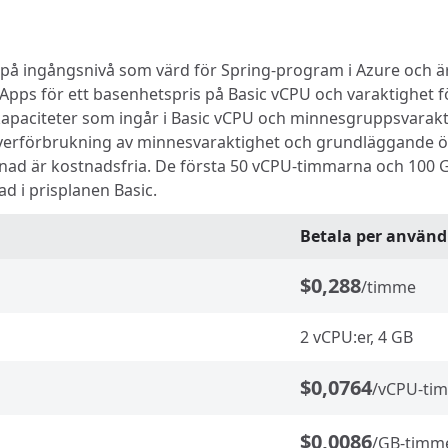
 på ingångsnivå som värd för Spring-program i Azure och är 
g Apps för ett basenhetspris på Basic vCPU och varaktighe
kapaciteter som ingår i Basic vCPU och minnesgruppsvarakti
erförbrukning av minnesvaraktighet och grundläggande öv
d är kostnadsfria. De första 50 vCPU-timmarna och 100 
d i prisplanen Basic.
Betala per använd
$0,288
/timme
2 vCPU:er, 4 GB
$0,0764
/vCPU-ti
$0,0086
/GB-timm