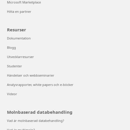
Microsoft Marketplace
Hitta en partner
Resurser
Dokumentation
Blogg
Utvecklarresurser
Studenter
Händelser och webbseminarier
Analysrapporter, white papers och e-böcker
Videor
Molnbaserad databehandling
Vad är molnbaserad databehandling?
Vad är multimoln?