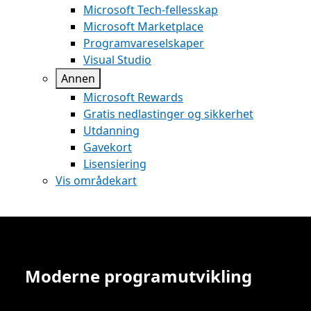
Microsoft Tech-fellesskap
Microsoft Marketplace
Programvareselskaper
Visual Studio
Annen
Microsoft Rewards
Gratis nedlastinger og sikkerhet
Utdanning
Gavekort
Lisensiering
Vis områdekart
Moderne programutvikling