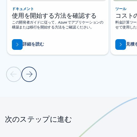
ドキュメント
ツール
使用を開始する方法を確認する
コスト
この開発者ガイドに従って、Azure でアプリケーションの
料金計算ツー
構築または移行を開始する方法をご確認ください。
せて使用した
詳細を読む
見積
前のスライド
次のスライド
タブに戻る
カルーセル ナビゲーション コントロールに戻る
次のステップに進む