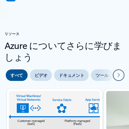
リソース
Azure についてさらに学びま
しょう
次
すべて
ビデオ
ドキュメント
ツール
エキ
スライド {0} {1} インジケーター