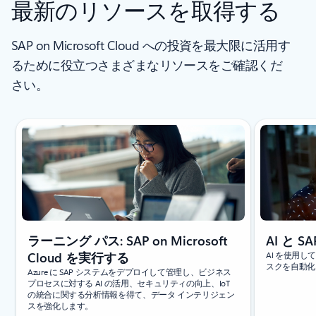
最新のリソースを取得する
SAP on Microsoft Cloud への投資を最大限に活用す
るために役立つさまざまなリソースをご確認くだ
さい。
スライド 1/6 を表示中
ラーニング パス: SAP on Microsoft
AI と SA
Cloud を実行する
AI を使用
スクを自動化
Azure に SAP システムをデプロイして管理し、ビジネス
プロセスに対する AI の活用、セキュリティの向上、IoT
の統合に関する分析情報を得て、データ インテリジェン
スを強化します。