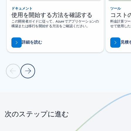
ドキュメント
ツール
使用を開始する方法を確認する
コスト
この開発者ガイドに従って、Azure でアプリケーションの
料金計算ツー
構築または移行を開始する方法をご確認ください。
せて使用した
詳細を読む
見積
前のスライド
次のスライド
タブに戻る
カルーセル ナビゲーション コントロールに戻る
次のステップに進む