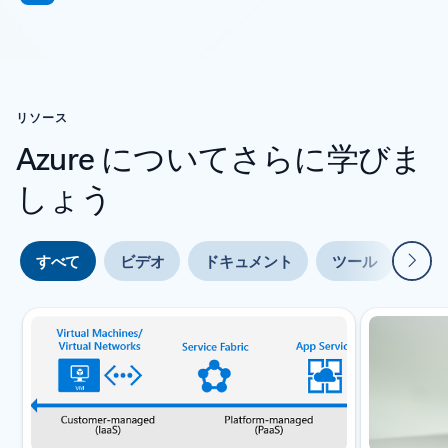
リソース
Azure についてさらに学びま
しょう
次
すべて
ビデオ
ドキュメント
ツール
エキ
スライド {0} {1} インジケーター